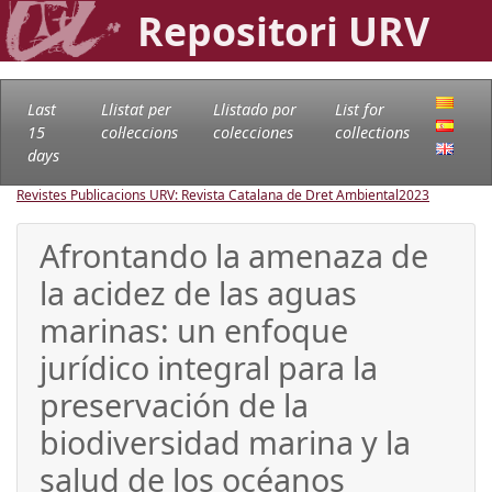
Repositori URV
Last
Llistat per
Llistado por
List for
15
col·leccions
colecciones
collections
days
Revistes Publicacions URV: Revista Catalana de Dret Ambiental
2023
Afrontando la amenaza de
la acidez de las aguas
marinas: un enfoque
jurídico integral para la
preservación de la
biodiversidad marina y la
salud de los océanos