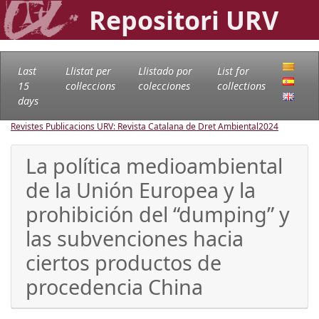
Repositori URV
Last
Llistat per
Llistado por
List for
15
col·leccions
colecciones
collections
days
Revistes Publicacions URV: Revista Catalana de Dret Ambiental
2024
La política medioambiental
de la Unión Europea y la
prohibición del “dumping” y
las subvenciones hacia
ciertos productos de
procedencia China