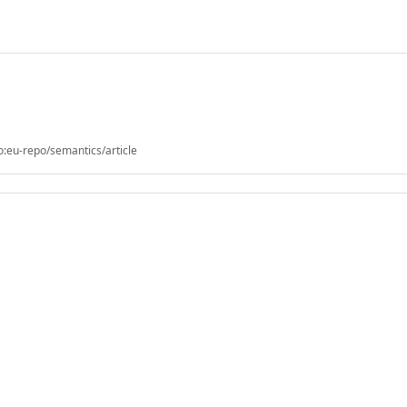
o:eu-repo/semantics/article