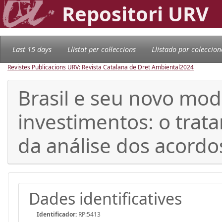
Repositori URV
Last 15 days
Llistat per col·leccions
Llistado por coleccion
Revistes Publicacions URV: Revista Catalana de Dret Ambiental
2024
Brasil e seu novo mod
investimentos: o trat
da análise dos acord
Dades identificatives
Identificador:
RP:5413