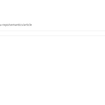
u-repo/semantics/article