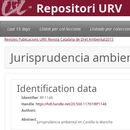
Repositori URV
Last 15 days
Llistat per col·leccions
Llistado por coleccio
Revistes Publicacions URV: Revista Catalana de Dret Ambiental
2015
Jurisprudencia ambien
Identification data
Identifier:
RP:1148
Handle
:
https://hdl.handle.net/20.500.11797/RP1148
Authors:
Abstract:
Jurisprudencia ambiental en Castilla la Mancha