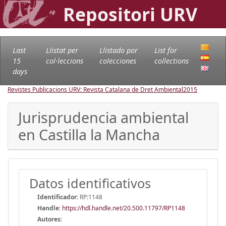
Repositori URV
Last
Llistat per
Llistado por
List for
15
col·leccions
colecciones
collections
days
Revistes Publicacions URV: Revista Catalana de Dret Ambiental
2015
Jurisprudencia ambiental
en Castilla la Mancha
Datos identificativos
Identificador:
RP:1148
Handle
:
https://hdl.handle.net/20.500.11797/RP1148
Autores: