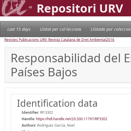
Repositori URV
Last 15 days
Llistat per col·leccions
Llistado por coleccio
Revistes Publicacions URV: Revista Catalana de Dret Ambiental
2016
Responsabilidad del E
Países Bajos
Identification data
Identifier:
RP:3302
Handle
:
https://hdl.handle.net/20.500.11797/RP3302
Authors:
Rodríguez García, Noel