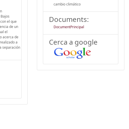
cambio climático
En
 Bajos
Documents:
 con el que
tencia de un
DocumentPrincipal
al el
no acerca de
Cerca a google
realizado a
la separación