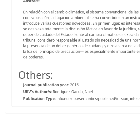
Abstract:
En relación con el cambio climático, el sistema convencional de las 
contraposición, la litigación ambiental se ha convertido en un inst
introduce varias cuestiones novedosas. En primer lugar, es interesan
se desplaza totalmente la discusión fáctica en favor de la jurídica, r
deber de cuidado del Estado frente al cambio climático es extraída 
tribunal consideró responsable al Estado sin necesidad de una norma
la presencia de un deber genérico de cuidado, y otro acerca de la d
la luz del principio de precaución— es especialmente importante en 
de poderes.
Others:
Journal publication year:
2016
URV's Author/s:
Rodríguez García, Noel
Publication Type:
info:eu-repo/semantics/publishedVersion, info:e