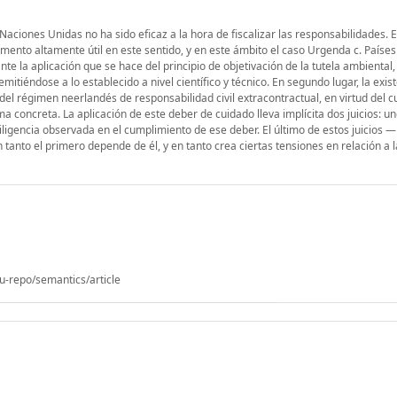
Naciones Unidas no ha sido eficaz a la hora de fiscalizar las responsabilidades. 
rumento altamente útil en este sentido, y en este ámbito el caso Urgenda c. Países
te la aplicación que se hace del principio de objetivación de la tutela ambiental,
emitiéndose a lo establecido a nivel científico y técnico. En segundo lugar, la exis
del régimen neerlandés de responsabilidad civil extracontractual, en virtud del cu
 concreta. La aplicación de este deber de cuidado lleva implícita dos juicios: u
iligencia observada en el cumplimiento de ese deber. El último de estos juicios —
tanto el primero depende de él, y en tanto crea ciertas tensiones en relación a 
u-repo/semantics/article