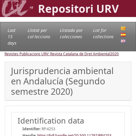
Repositori URV
Last
Llistat per
Llistado por
List for
15
col·leccions
colecciones
collections
days
Revistes Publicacions URV: Revista Catalana de Dret Ambiental
2020
Jurisprudencia ambiental
en Andalucía (Segundo
semestre 2020)
Identification data
Identifier:
RP:4253
Handle
:
https://hdl.handle.net/20.500.11797/RP4253