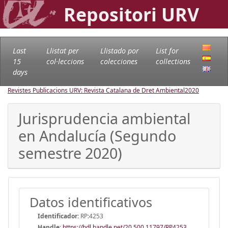
Repositori URV
Last
Llistat per
Llistado por
List for
15
col·leccions
colecciones
collections
days
Revistes Publicacions URV: Revista Catalana de Dret Ambiental
2020
Jurisprudencia ambiental
en Andalucía (Segundo
semestre 2020)
Datos identificativos
Identificador:
RP:4253
Handle
:
https://hdl.handle.net/20.500.11797/RP4253