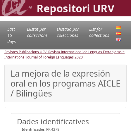
Repositori URV
Last
Llistat per
Llistado por
List for
15
col·leccions
colecciones
collections
days
Revistes Publicacions URV: Revista Internacional de Lenguas Extranjeras =
International Journal of Foreign Languages
2020
La mejora de la expresión
oral en los programas AICLE
/ Bilingües
Dades identificatives
Identificador:
RP:4278