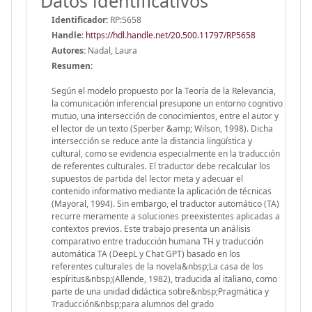
Datos identificativos
Identificador:
RP:5658
Handle
:
https://hdl.handle.net/20.500.11797/RP5658
Autores:
Nadal, Laura
Resumen:
Según el modelo propuesto por la Teoría de la Relevancia,
la comunicación inferencial presupone un entorno cognitivo
mutuo, una intersección de conocimientos, entre el autor y
el lector de un texto (Sperber &amp; Wilson, 1998). Dicha
intersección se reduce ante la distancia lingüística y
cultural, como se evidencia especialmente en la traducción
de referentes culturales. El traductor debe recalcular los
supuestos de partida del lector meta y adecuar el
contenido informativo mediante la aplicación de técnicas
(Mayoral, 1994). Sin embargo, el traductor automático (TA)
recurre meramente a soluciones preexistentes aplicadas a
contextos previos. Este trabajo presenta un análisis
comparativo entre traducción humana TH y traducción
automática TA (DeepL y Chat GPT) basado en los
referentes culturales de la novela&nbsp;La casa de los
espíritus&nbsp;(Allende, 1982), traducida al italiano, como
parte de una unidad didáctica sobre&nbsp;Pragmática y
Traducción&nbsp;para alumnos del grado