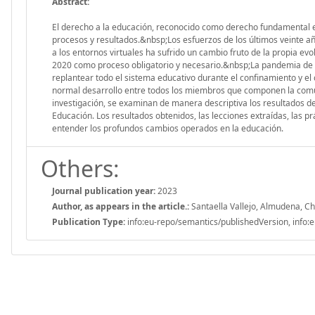
Abstract:
El derecho a la educación, reconocido como derecho fundamental e
procesos y resultados.&nbsp;Los esfuerzos de los últimos veinte añ
a los entornos virtuales ha sufrido un cambio fruto de la propia e
2020 como proceso obligatorio y necesario.&nbsp;La pandemia de C
replantear todo el sistema educativo durante el confinamiento y el
normal desarrollo entre todos los miembros que componen la comun
investigación, se examinan de manera descriptiva los resultados de
Educación. Los resultados obtenidos, las lecciones extraídas, las 
entender los profundos cambios operados en la educación.
Others:
Journal publication year:
2023
Author, as appears in the article.:
Santaella Vallejo, Almudena, Cha
Publication Type:
info:eu-repo/semantics/publishedVersion, info:e