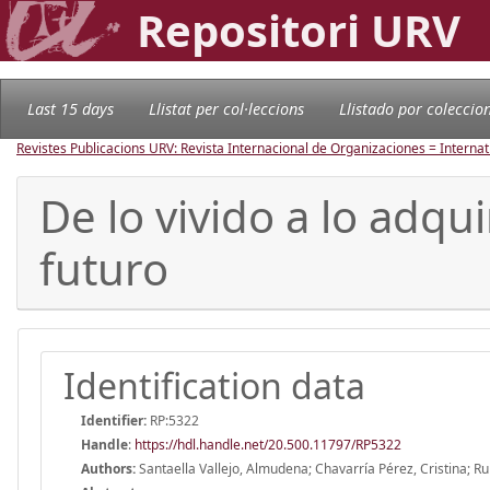
Repositori URV
Last 15 days
Llistat per col·leccions
Llistado por coleccio
Revistes Publicacions URV: Revista Internacional de Organizaciones = Internat
De lo vivido a lo adqu
futuro
Identification data
Identifier:
RP:5322
Handle
:
https://hdl.handle.net/20.500.11797/RP5322
Authors:
Santaella Vallejo, Almudena; Chavarría Pérez, Cristina; Ru