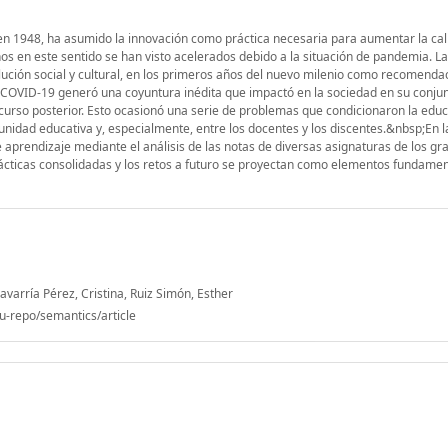
n 1948, ha asumido la innovación como práctica necesaria para aumentar la cal
os en este sentido se han visto acelerados debido a la situación de pandemia. L
volución social y cultural, en los primeros años del nuevo milenio como recomenda
OVID-19 generó una coyuntura inédita que impactó en la sociedad en su conjunt
 curso posterior. Esto ocasionó una serie de problemas que condicionaron la educ
idad educativa y, especialmente, entre los docentes y los discentes.&nbsp;En l
 aprendizaje mediante el análisis de las notas de diversas asignaturas de los gr
prácticas consolidadas y los retos a futuro se proyectan como elementos fundame
varría Pérez, Cristina, Ruiz Simón, Esther
u-repo/semantics/article