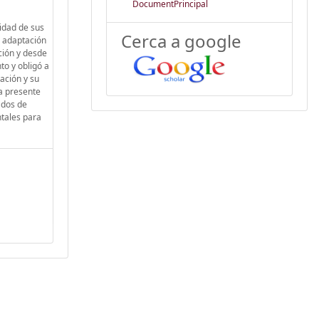
DocumentPrincipal
idad de sus
Cerca a google
a adaptación
ción y desde
o y obligó a
ación y su
a presente
ados de
ntales para