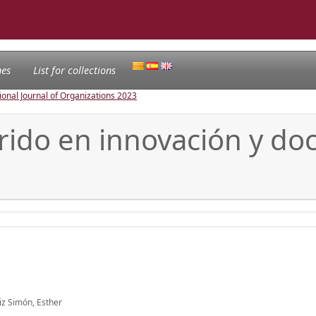
nes
List for collections
ional Journal of Organizations
2023
irido en innovación y doc
iz Simón, Esther