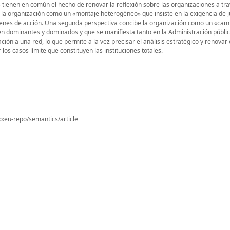
tienen en común el hecho de renovar la reflexión sobre las organizaciones a tra
la organización como un «montaje heterogéneo» que insiste en la exigencia de ju
gímenes de acción. Una segunda perspectiva concibe la organización como un «ca
n dominantes y dominados y que se manifiesta tanto en la Administración públi
ación a una red, lo que permite a la vez precisar el análisis estratégico y renovar 
los casos límite que constituyen las instituciones totales.
o:eu-repo/semantics/article