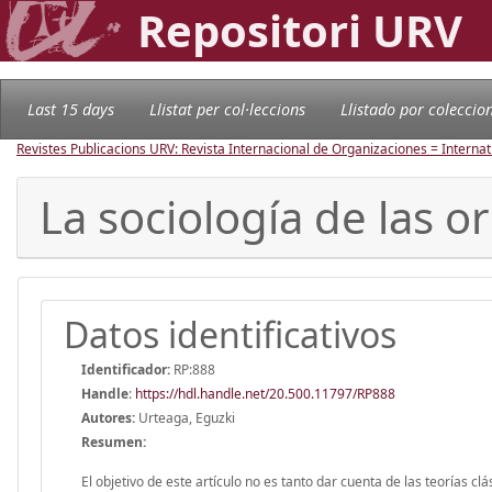
Repositori URV
Last 15 days
Llistat per col·leccions
Llistado por coleccio
Revistes Publicacions URV: Revista Internacional de Organizaciones = Internat
La sociología de las o
Datos identificativos
Identificador:
RP:888
Handle
:
https://hdl.handle.net/20.500.11797/RP888
Autores:
Urteaga, Eguzki
Resumen:
El objetivo de este artículo no es tanto dar cuenta de las teorías 