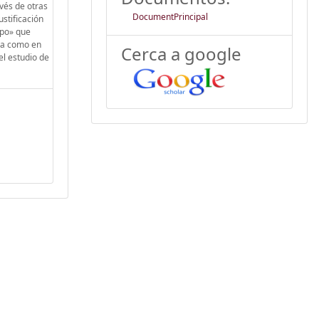
vés de otras
DocumentPrincipal
stificación
mpo» que
ca como en
Cerca a google
el estudio de