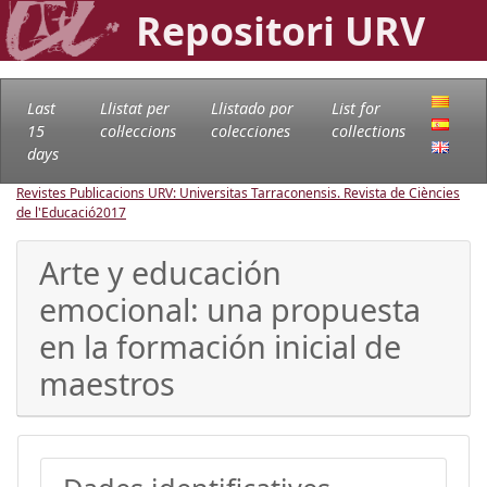
Repositori URV
Last
Llistat per
Llistado por
List for
15
col·leccions
colecciones
collections
days
Revistes Publicacions URV: Universitas Tarraconensis. Revista de Ciències
de l'Educació
2017
Arte y educación
emocional: una propuesta
en la formación inicial de
maestros