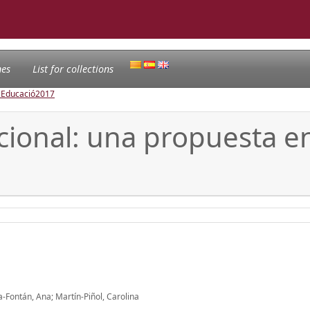
nes
List for collections
l'Educació
2017
ional: una propuesta en 
-Fontán, Ana; Martín-Piñol, Carolina