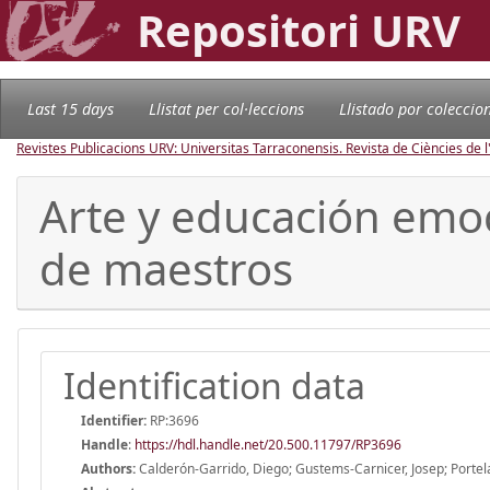
Repositori URV
Last 15 days
Llistat per col·leccions
Llistado por coleccio
Revistes Publicacions URV: Universitas Tarraconensis. Revista de Ciències de 
Arte y educación emoc
de maestros
Identification data
Identifier:
RP:3696
Handle
:
https://hdl.handle.net/20.500.11797/RP3696
Authors:
Calderón-Garrido, Diego; Gustems-Carnicer, Josep; Portela