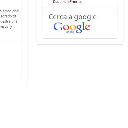
DocumentPrincipal
ia emocional
Cerca a google
fesorado de
muestra una
visual y