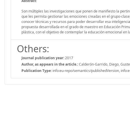
Abstract:
Son múltiples las investigaciones que ponen de manifiesto la perti
que les permita gestionar las emociones creadas en el grupo-clase,
conocer técnicas y recursos para poder desarrollar esa inteligenc
propuesta desarrollada en el grado de maestro en Educación Primar
plástica, con el objetivo de contemplar la educación emocional en l
Others:
Journal publication year:
2017
Author, as appears in the article.:
Calderón-Garrido, Diego, Gustem
Publication Type:
info:eu-repo/semantics/publishedVersion, info:e