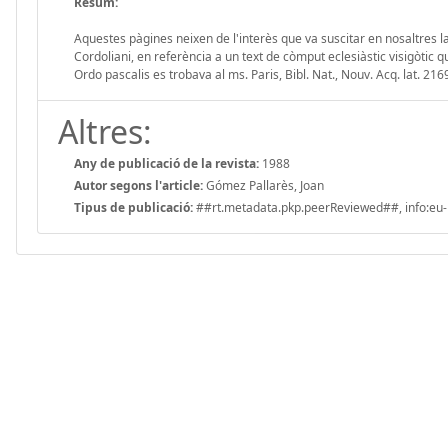
Resum:
Aquestes pàgines neixen de l'interès que va suscitar en nosaltres la 
Cordoliani, en referència a un text de còmput eclesiàstic visigòtic 
Ordo pascalis es trobava al ms. Paris, Bibl. Nat., Nouv. Acq. lat. 21
Altres:
Any de publicació de la revista:
1988
Autor segons l'article:
Gómez Pallarès, Joan
Tipus de publicació:
##rt.metadata.pkp.peerReviewed##, info:eu-r