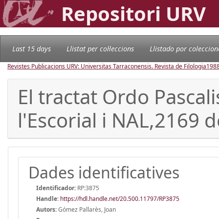
Repositori URV
Last 15 days
Llistat per col·leccions
Llistado por coleccion
Revistes Publicacions URV: Universitas Tarraconensis. Revista de Filologia
198
El tractat Ordo Pascali
l'Escorial i NAL,2169 d
Dades identificatives
Identificador:
RP:3875
Handle
:
https://hdl.handle.net/20.500.11797/RP3875
Autors:
Gómez Pallarès, Joan