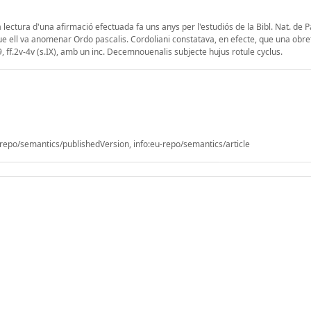
lectura d'una afirmació efectuada fa uns anys per l'estudiós de la Bibl. Nat. de Pa
que ell va anomenar Ordo pascalis. Cordoliani constatava, en efecte, que una obre
69, ff.2v-4v (s.IX), amb un inc. Decemnouenalis subjecte hujus rotule cyclus.
epo/semantics/publishedVersion, info:eu-repo/semantics/article