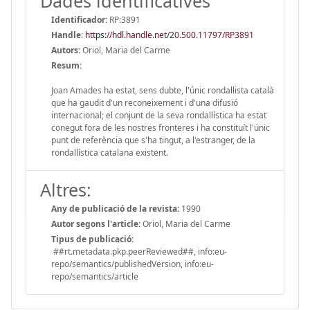
Dades identificatives
Identificador:
RP:3891
Handle
:
https://hdl.handle.net/20.500.11797/RP3891
Autors:
Oriol, Maria del Carme
Resum:
Joan Amades ha estat, sens dubte, l'únic rondallista català
que ha gaudit d'un reconeixement i d'una difusió
internacional; el conjunt de la seva rondallística ha estat
conegut fora de les nostres fronteres i ha constituít l'únic
punt de referència que s'ha tingut, a l'estranger, de la
rondallística catalana existent.
Altres:
Any de publicació de la revista:
1990
Autor segons l'article:
Oriol, Maria del Carme
Tipus de publicació:
##rt.metadata.pkp.peerReviewed##, info:eu-
repo/semantics/publishedVersion, info:eu-
repo/semantics/article