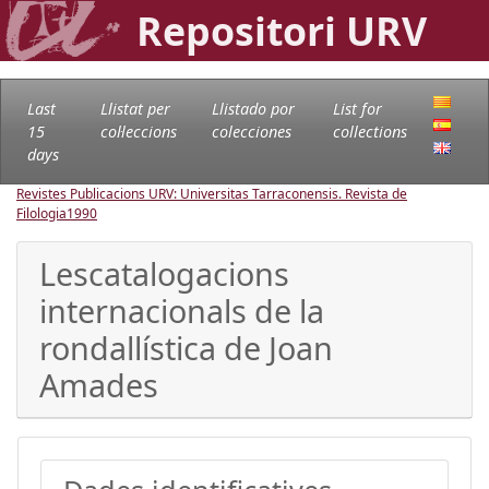
Repositori URV
Last
Llistat per
Llistado por
List for
15
col·leccions
colecciones
collections
days
Revistes Publicacions URV: Universitas Tarraconensis. Revista de
Filologia
1990
Lescatalogacions
internacionals de la
rondallística de Joan
Amades