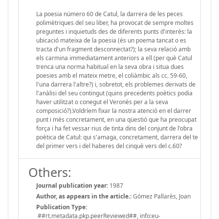
La poesia número 60 de Catul, la darrera de les peces
polimètriques del seu liber, ha provocat de sempre moltes
preguntes i inquietuds des de diferents punts d'interès: la
ubicació mateixa de la poesia (és un poema tancat o es
tracta d'un fragment desconnectat?); la seva relació amb
els carmina immediatament anteriors a ell (per què Catul
trenca una norma habitual en la seva obra i situa dues
poesies amb el mateix metre, el coliàmbic als cc. 59-60,
l'una darrera l'altre?) i, sobretot, els problemes derivats de
l'anàlisi del seu contingut (quins precedents poètics podia
haver utilitzat o conegut el Veronès per a la seva
composició?).Voldríem fixar la nostra atenció en el darrer
punt i més concretament, en una qüestió que ha preocupat
força i ha fet vessar rius de tinta dins del conjunt de l'obra
poètica de Catul: qui s'amaga, concretament, darrera del te
del primer vers i del haberes del cinquè vers del c.60?
Others:
Journal publication year:
1987
Author, as appears in the article.:
Gómez Pallarès, Joan
Publication Type:
##rt.metadata.pkp.peerReviewed##, info:eu-