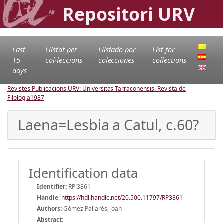
Repositori URV
Last
Llistat per
Llistado por
List for
15
col·leccions
colecciones
collections
days
Revistes Publicacions URV: Universitas Tarraconensis. Revista de
Filologia
1987
Laena=Lesbia a Catul, c.60?
Identification data
Identifier:
RP:3861
Handle
:
https://hdl.handle.net/20.500.11797/RP3861
Authors:
Gómez Pallarès, Joan
Abstract: