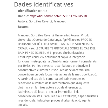
Dades identificatives
Identificador:
RP:718
Handle
:
https://hdl.handle.net/20.500.11797/RP718
Autors:
González Reverté, Francesc
Resum:
Francesc González Reverté Universitat Rovira i Virgili,
Universitat Oberta de Catalunya. fgr@fll.urv.es PROCÉS
D'UBANITZACIÓ I DESENVOLUPAMENT RESIDENCIAL A
CATALUNYA. LECTURES TERRITORIALS SOBRE EL CAS DEL
BAIX PENEDÈS. RESUM El procés d’urbanització a
Catalunya condueix actualment cap a la integració
funcional metropolitana d’àmbits anteriorment considerats
perifèrics. Per les seves característiques productives i
consumptives el litoral turístic i residencial català s’ha
convertit en un dels focus més actius de la metropolització.
A partir del cas de la comarca del Baix Penedès es
reflexiona al voltant de la interpretació que d’aquesta
dinàmica en fan tres actors socials diferenciats:
l’administració local, el sector immobiliari i els
conservacionistes. Paraules clau: Catalunya, espais turístics
i residencials, habitatge, procés d'urbanització, agents
socials.