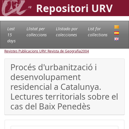
Repositori URV
Last
Llistat per
Llistado por
List for
15
col·leccions
colecciones
collections
days
Revistes Publicacions URV: Revista de Geografia
2004
Procés d'urbanització i
desenvolupament
residencial a Catalunya.
Lectures territorials sobre el
cas del Baix Penedès