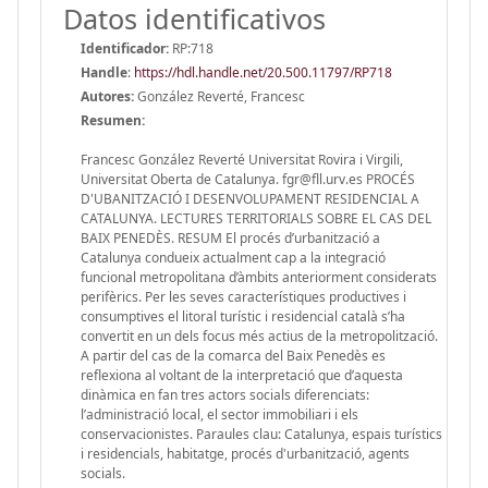
Datos identificativos
Identificador:
RP:718
Handle
:
https://hdl.handle.net/20.500.11797/RP718
Autores:
González Reverté, Francesc
Resumen:
Francesc González Reverté Universitat Rovira i Virgili,
Universitat Oberta de Catalunya. fgr@fll.urv.es PROCÉS
D'UBANITZACIÓ I DESENVOLUPAMENT RESIDENCIAL A
CATALUNYA. LECTURES TERRITORIALS SOBRE EL CAS DEL
BAIX PENEDÈS. RESUM El procés d’urbanització a
Catalunya condueix actualment cap a la integració
funcional metropolitana d’àmbits anteriorment considerats
perifèrics. Per les seves característiques productives i
consumptives el litoral turístic i residencial català s’ha
convertit en un dels focus més actius de la metropolització.
A partir del cas de la comarca del Baix Penedès es
reflexiona al voltant de la interpretació que d’aquesta
dinàmica en fan tres actors socials diferenciats:
l’administració local, el sector immobiliari i els
conservacionistes. Paraules clau: Catalunya, espais turístics
i residencials, habitatge, procés d'urbanització, agents
socials.