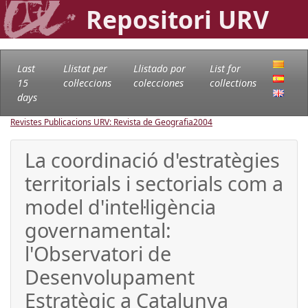
Repositori URV
Last
Llistat per
Llistado por
List for
15
col·leccions
colecciones
collections
days
Revistes Publicacions URV: Revista de Geografia
2004
La coordinació d'estratègies
territorials i sectorials com a
model d'intel·ligència
governamental:
l'Observatori de
Desenvolupament
Estratègic a Catalunya