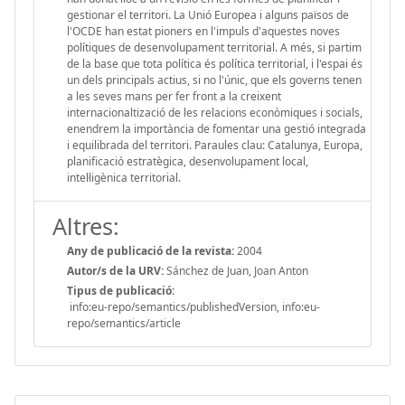
gestionar el territori. La Unió Europea i alguns països de
l'OCDE han estat pioners en l'impuls d'aquestes noves
polítiques de desenvolupament territorial. A més, si partim
de la base que tota política és política territorial, i l'espai és
un dels principals actius, si no l'únic, que els governs tenen
a les seves mans per fer front a la creixent
internacionaltizació de les relacions econòmiques i socials,
enendrem la importància de fomentar una gestió integrada
i equilibrada del territori. Paraules clau: Catalunya, Europa,
planificació estratègica, desenvolupament local,
intel·ligènica territorial.
Altres:
Any de publicació de la revista:
2004
Autor/s de la URV:
Sánchez de Juan, Joan Anton
Tipus de publicació:
info:eu-repo/semantics/publishedVersion, info:eu-
repo/semantics/article