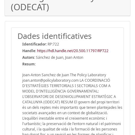
(ODECAT)
Dades identificatives
Identificador:
RP:722
Handle
:
https://hdl.handle.net/20.500.11797/RP722
Autors:
Sánchez de Juan, Joan Anton
Resum:
Joan-Anton Sanchez de Juan The Policy Laboratory
joan.anton@policylaboratory.com LA COORDINACIÓ
D'ESTRATÈGIES TERRITORIALS I SECTORIALS COM A
MODEL D'INTEL·LIGÈNCIA GOVERNAMENTAL:
L'OBSERVATORI DE DESENVOLUPAMENT ESTRATÈGIC A
CATALUNYA (ODECAT) RESUM El govern del propi territori
és un dels reptes més importants que tenen plantejades les
societats avançades en un context de globalització.
L'equilibri inestable entre el creixement econòmic i
l'urbanístic; la preservació de l'entorn natural i el patrimoni
cultural, i la qualitat de vida i la formació de les persones
han donat lloc a un revisió en les formes de planificar i