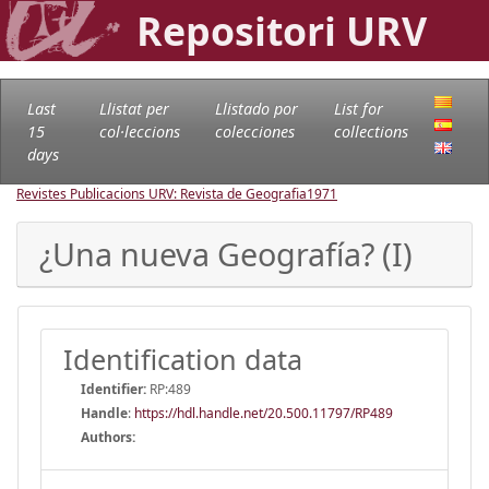
Repositori URV
Last
Llistat per
Llistado por
List for
15
col·leccions
colecciones
collections
days
Revistes Publicacions URV: Revista de Geografia
1971
¿Una nueva Geografía? (I)
Identification data
Identifier:
RP:489
Handle
:
https://hdl.handle.net/20.500.11797/RP489
Authors: