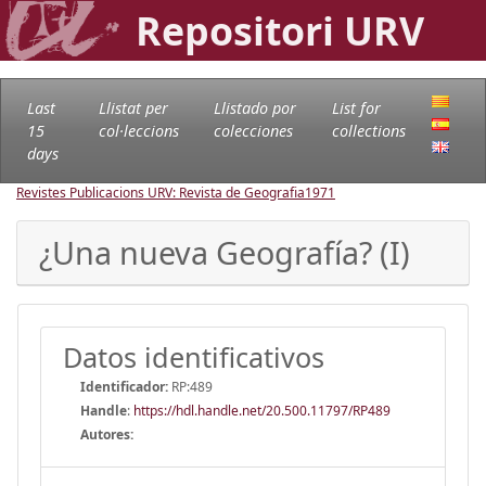
Repositori URV
Last
Llistat per
Llistado por
List for
15
col·leccions
colecciones
collections
days
Revistes Publicacions URV: Revista de Geografia
1971
¿Una nueva Geografía? (I)
Datos identificativos
Identificador:
RP:489
Handle
:
https://hdl.handle.net/20.500.11797/RP489
Autores: