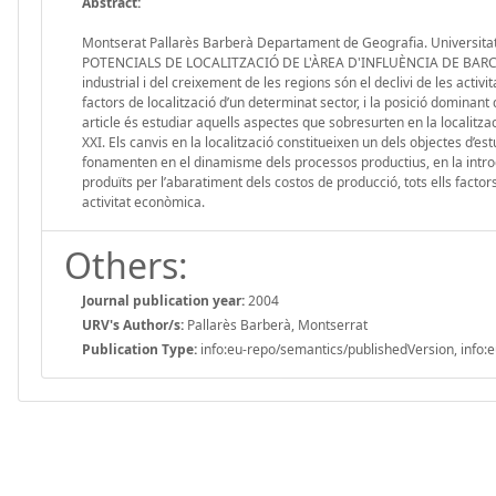
Abstract:
Montserat Pallarès Barberà Departament de Geografia. Universi
POTENCIALS DE LOCALITZACIÓ DE L'ÀREA D'INFLUÈNCIA DE BARCELO
industrial i del creixement de les regions són el declivi de les activit
factors de localització d’un determinat sector, i la posició dominant de
article és estudiar aquells aspectes que sobresurten en la localitza
XXI. Els canvis en la localització constitueixen un dels objectes d’e
fonamenten en el dinamisme dels processos productius, en la introd
produïts per l’abaratiment dels costos de producció, tots ells facto
activitat econòmica.
Others:
Journal publication year:
2004
URV's Author/s:
Pallarès Barberà, Montserrat
Publication Type:
info:eu-repo/semantics/publishedVersion, info:e