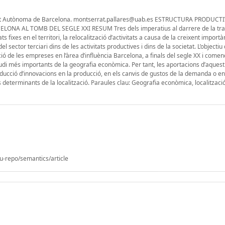
tat Autònoma de Barcelona. montserrat.pallares@uab.es ESTRUCTURA PRODUCTI
NA AL TOMB DEL SEGLE XXI RESUM Tres dels imperatius al darrere de la tr
ats fixes en el territori, la relocalització d’activitats a causa de la creixent import
l sector terciari dins de les activitats productives i dins de la societat. L’objectiu
ció de les empreses en l’àrea d’influència Barcelona, a finals del segle XX i com
studi més importants de la geografia econòmica. Per tant, les aportacions d’aquest 
ucció d’innovacions en la producció, en els canvis de gustos de la demanda o en
rs determinants de la localització. Paraules clau: Geografia econòmica, localitzaci
u-repo/semantics/article