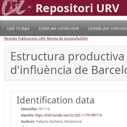
Repositori URV
Last 15 days
Llistat per col·leccions
Llistado por coleccio
Revistes Publicacions URV: Revista de Geografia
2004
Estructura productiva i
d'influència de Barcel
Identification data
Identifier:
RP:719
Handle
:
https://hdl.handle.net/20.500.11797/RP719
Authors:
Pallarès Barberà, Montserrat