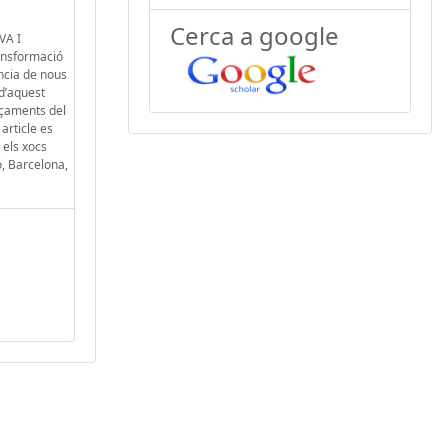
Cerca a google
VA I
ansformació
ància de nous
 d’aquest
ençaments del
article es
 els xocs
ó, Barcelona,