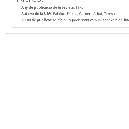
Any de publicació de la revista:
1975
Autor/s de la URV:
Palafox, Teresa, Carnero Arbat, Teresa
Tipus de publicació:
info:eu-repo/semantics/publishedVersion, inf