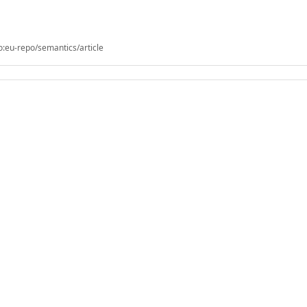
o:eu-repo/semantics/article