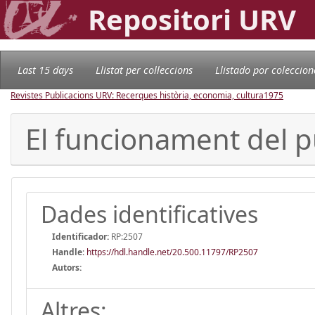
Repositori URV
Last 15 days
Llistat per col·leccions
Llistado por coleccion
Revistes Publicacions URV: Recerques història, economia, cultura
1975
El funcionament del p
Dades identificatives
Identificador:
RP:2507
Handle
:
https://hdl.handle.net/20.500.11797/RP2507
Autors:
Altres: