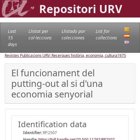
Repositori URV
Last
Llistat per
Llistado por
List for
15
col·leccions
colecciones
collections
days
Revistes Publicacions URV: Recerques història, economia, cultura
1975
El funcionament del
putting-out al si d'una
economia senyorial
Identification data
Identifier:
RP:2507
Handle
:
https://hdl.handle.net/20.500.11797/RP2507