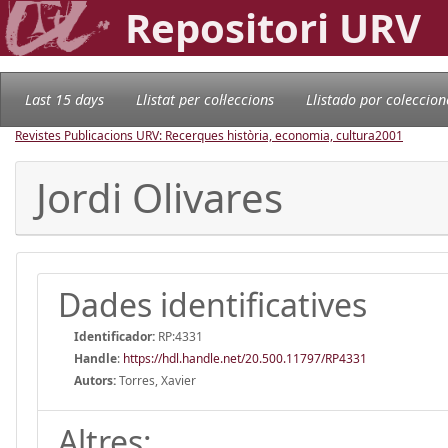
Repositori URV
Last 15 days
Llistat per col·leccions
Llistado por coleccion
Revistes Publicacions URV: Recerques història, economia, cultura
2001
Jordi Olivares
Dades identificatives
Identificador:
RP:4331
Handle
:
https://hdl.handle.net/20.500.11797/RP4331
Autors:
Torres, Xavier
Altres: