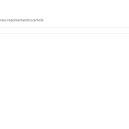
o:eu-repo/semantics/article