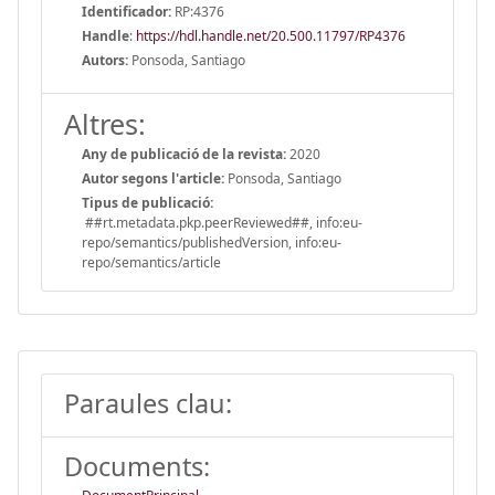
Identificador:
RP:4376
Handle
:
https://hdl.handle.net/20.500.11797/RP4376
Autors:
Ponsoda, Santiago
Altres:
Any de publicació de la revista:
2020
Autor segons l'article:
Ponsoda, Santiago
Tipus de publicació:
##rt.metadata.pkp.peerReviewed##, info:eu-
repo/semantics/publishedVersion, info:eu-
repo/semantics/article
Paraules clau:
Documents: