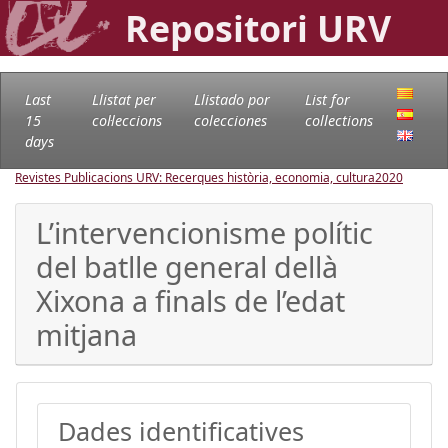
Repositori URV
Last
Llistat per
Llistado por
List for
15
col·leccions
colecciones
collections
days
Revistes Publicacions URV: Recerques història, economia, cultura
2020
L’intervencionisme polític
del batlle general dellà
Xixona a finals de l’edat
mitjana
Dades identificatives