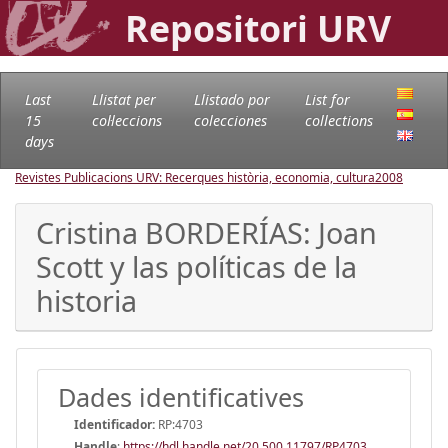
Repositori URV
Last
Llistat per
Llistado por
List for
15
col·leccions
colecciones
collections
days
Revistes Publicacions URV: Recerques història, economia, cultura
2008
Cristina BORDERÍAS: Joan
Scott y las políticas de la
historia
Dades identificatives
Identificador:
RP:4703
Handle
:
https://hdl.handle.net/20.500.11797/RP4703