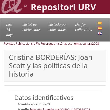
Repositori URV
Last
Llistat per
Llistado por
List for
15
col·leccions
colecciones
collections
days
Revistes Publicacions URV: Recerques història, economia, cultura
2008
Cristina BORDERÍAS: Joan
Scott y las políticas de la
historia
Datos identificativos
Identificador:
RP:4703
Handle
:
https://hdl.handle.net/20.500.11797/RP4703