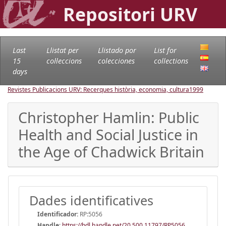
Repositori URV
Last
Llistat per
Llistado por
List for
15
col·leccions
colecciones
collections
days
Revistes Publicacions URV: Recerques història, economia, cultura
1999
Christopher Hamlin: Public
Health and Social Justice in
the Age of Chadwick Britain
Dades identificatives
Identificador:
RP:5056
Handle
:
https://hdl.handle.net/20.500.11797/RP5056