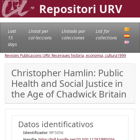
Repositori URV
Last
Llistat per
Llistado por
List for
15
col·leccions
colecciones
collections
days
Revistes Publicacions URV: Recerques història, economia, cultura
1999
Christopher Hamlin: Public
Health and Social Justice in
the Age of Chadwick Britain
Datos identificativos
Identificador:
RP:5056
Handle
:
https://hdl.handle.net/20.500.11797/RP5056