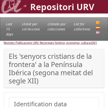
Repositori URV
Last
Llistat per
Llistado por
List for
15
col·leccions
colecciones
collections
days
Revistes Publicacions URV: Recerques història, economia, cultura
2001
Els 'senyors cristians de la
frontera' a la Península
Ibérica (segona meitat del
segle XII)
Identification data