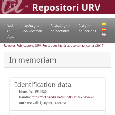
Repositori URV
Last
Llistat per
Llistado por
List for
15
col·leccions
colecciones
collections
days
Revistes Publicacions URV: Recerques història, economia, cultura
2017
In memoriam
Identification data
Identifier:
RP:4920
Handle
:
https://hdl.handle.net/20.500.11797/RP4920
Authors:
Valls i Junyent, Francesc