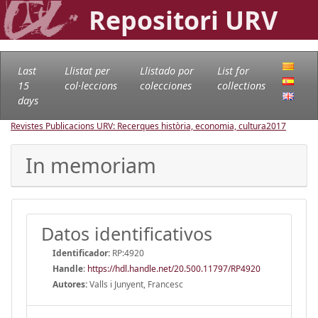
Repositori URV
Last
Llistat per
Llistado por
List for
15
col·leccions
colecciones
collections
days
Revistes Publicacions URV: Recerques història, economia, cultura
2017
In memoriam
Datos identificativos
Identificador:
RP:4920
Handle
:
https://hdl.handle.net/20.500.11797/RP4920
Autores:
Valls i Junyent, Francesc