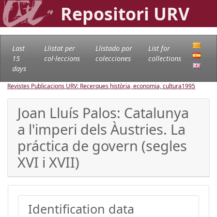
Repositori URV
Last
Llistat per
Llistado por
List for
15
col·leccions
colecciones
collections
days
Revistes Publicacions URV: Recerques història, economia, cultura
1995
Joan Lluís Palos: Catalunya
a l'imperi dels Àustries. La
práctica de govern (segles
XVI i XVII)
Identification data