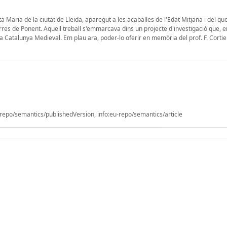
nta Maria de la ciutat de Lleida, aparegut a les acaballes de l'Edat Mitjana i del qu
Terres de Ponent. Aquell treball s'emmarcava dins un projecte d'investigació que, e
 la Catalunya Medieval. Em plau ara, poder-lo oferir en memòria del prof. F. Cortie
epo/semantics/publishedVersion, info:eu-repo/semantics/article