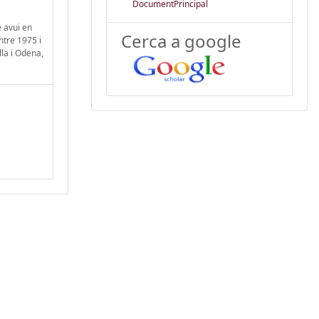
DocumentPrincipal
e avui en
Cerca a google
ntre 1975 i
lla i Odena,