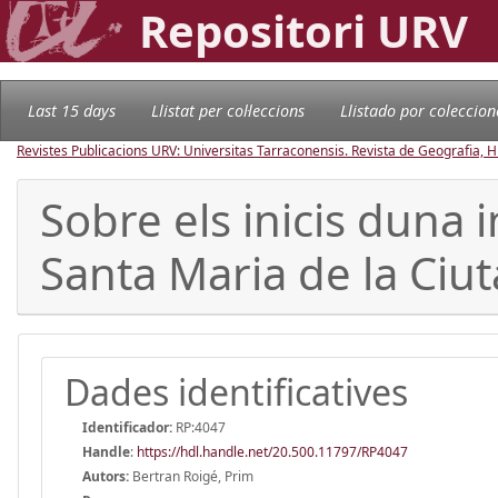
Repositori URV
Last 15 days
Llistat per col·leccions
Llistado por coleccion
Revistes Publicacions URV: Universitas Tarraconensis. Revista de Geografia, His
Sobre els inicis duna 
Santa Maria de la Ciut
Dades identificatives
Identificador:
RP:4047
Handle
:
https://hdl.handle.net/20.500.11797/RP4047
Autors:
Bertran Roigé, Prim