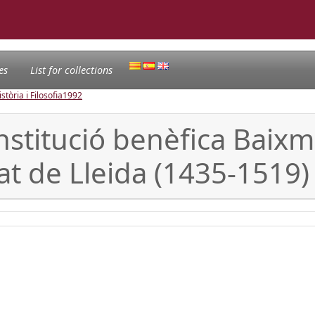
es
List for collections
tòria i Filosofia
1992
institució benèfica Baixm
at de Lleida (1435-1519)