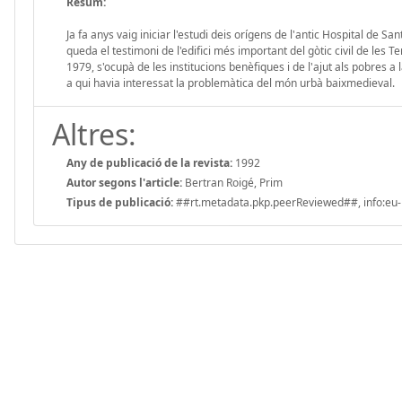
Resum:
Ja fa anys vaig iniciar l'estudi deis orígens de l'antic Hospital de Sa
queda el testimoni de l'edifici més important del gòtic civil de les 
1979, s'ocupà de les institucions benèfiques i de l'ajut als pobres a
a qui havia interessat la problemàtica del món urbà baixmedieval.
Altres:
Any de publicació de la revista:
1992
Autor segons l'article:
Bertran Roigé, Prim
Tipus de publicació:
##rt.metadata.pkp.peerReviewed##, info:eu-r