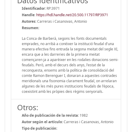
Datos identificativos
Identificador:
RP:3971
Handle
:
https://hdl.handle.net/20.500.11797/RP3971
Autores:
Carreras i Casanovas, Antonio
Resumen:
La Conca de Barberà, segons les fonts documentals
emprades, no arribà a conéixer la institució feudal d'una
manera efectiva fins entrada la segona meitat del segle XI,
encara que a les darreries de la primera meitat
començaren ja a aparèixer en les rodalies donacions semi-
feudals. Però, amb el decurs dels anys, l'estat de la
reconquesta, ensems amb la política de consolidació del
comte Ramon Berenguer I, donaran a aquestes contrades
meridionals una fisonomia clarament feudal, on arrelaran
algunes de les més pures institucions feudals de l'època,
coexistint amb les pròpies deis règims senyorials.
Otros:
Año de publicación de la revista:
1982
Autor según el artículo:
Carreras i Casanovas, Antonio
Tipo de publicación: