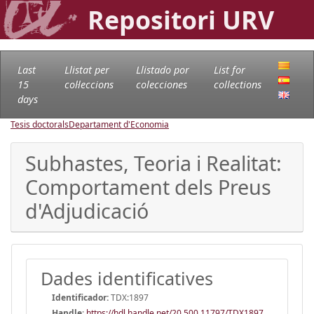
Repositori URV
Last
Llistat per
Llistado por
List for
15
col·leccions
colecciones
collections
days
Tesis doctorals
Departament d'Economia
Subhastes, Teoria i Realitat:
Comportament dels Preus
d'Adjudicació
Dades identificatives
Identificador:
TDX:1897
Handle
:
https://hdl.handle.net/20.500.11797/TDX1897