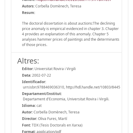
Autors:
Corbella Domènech, Teresa
Resum:
The doctoral dissertation is about auctions:The declining
price anomaly is empirical evidenced in chapter 3. Chapter
4 provides an explanation of this anomaly. Chapter 5
analyses hammer prices of paintings and the determinants
of those prices.
Altres:
Editor:
Universitat Rovira i Virgili
Data:
2002-07-22
Identificador:
urn:isbn:9788469036310, http://hdl.handle.net/10803/8445
Departament/Institut:
Departament d'Economia, Universitat Rovira i Virgili.
Idioma:
cat
Autor:
Corbella Domènech, Teresa
Director:
Oliva Fures, Martí
Font:
TDX (Tesis Doctorals en Xarxa)
Format:
application/pdf