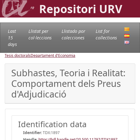
Repositori URV
Last
Llistat per
Llistado por
List for
15
col·leccions
colecciones
collections
days
Tesis doctorals
Departament d'Economia
Subhastes, Teoria i Realitat:
Comportament dels Preus
d'Adjudicació
Identification data
Identifier:
TDX:1897
Handle
:
https://hdl.handle.net/20.500.11797/TDX1897