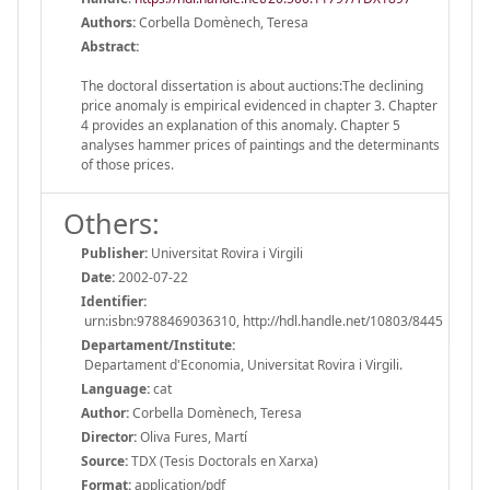
Authors:
Corbella Domènech, Teresa
Abstract:
The doctoral dissertation is about auctions:The declining
price anomaly is empirical evidenced in chapter 3. Chapter
4 provides an explanation of this anomaly. Chapter 5
analyses hammer prices of paintings and the determinants
of those prices.
Others:
Publisher:
Universitat Rovira i Virgili
Date:
2002-07-22
Identifier:
urn:isbn:9788469036310, http://hdl.handle.net/10803/8445
Departament/Institute:
Departament d'Economia, Universitat Rovira i Virgili.
Language:
cat
Author:
Corbella Domènech, Teresa
Director:
Oliva Fures, Martí
Source:
TDX (Tesis Doctorals en Xarxa)
Format:
application/pdf