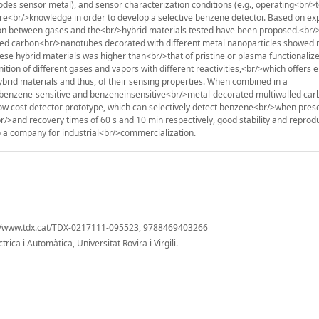
trodes sensor metal), and sensor characterization conditions (e.g., operating<br/
uire<br/>knowledge in order to develop a selective benzene detector. Based on e
ction between gases and the<br/>hybrid materials tested have been proposed.<br
alled carbon<br/>nanotubes decorated with different metal nanoparticles showed
se hybrid materials was higher than<br/>that of pristine or plasma functionaliz
tion of different gases and vapors with different reactivities,<br/>which offers
/>hybrid materials and thus, of their sensing properties. When combined in a
 benzene-sensitive and benzeneinsensitive<br/>metal-decorated multiwalled car
low cost detector prototype, which can selectively detect benzene<br/>when prese
/>and recovery times of 60 s and 10 min respectively, good stability and reproduc
to a company for industrial<br/>commercialization.
p://www.tdx.cat/TDX-0217111-095523, 9788469403266
ica i Automàtica, Universitat Rovira i Virgili.