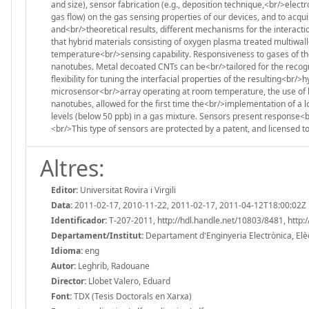
and size), sensor fabrication (e.g., deposition technique,<br/>elec
gas flow) on the gas sensing properties of our devices, and to acq
and<br/>theoretical results, different mechanisms for the intera
that hybrid materials consisting of oxygen plasma treated multiw
temperature<br/>sensing capability. Responsiveness to gases of the
nanotubes. Metal decoated CNTs can be<br/>tailored for the recogni
flexibility for tuning the interfacial properties of the resulting<br
microsensor<br/>array operating at room temperature, the use of
nanotubes, allowed for the first time the<br/>implementation of a 
levels (below 50 ppb) in a gas mixture. Sensors present response<br
<br/>This type of sensors are protected by a patent, and licensed 
Altres:
Editor:
Universitat Rovira i Virgili
Data:
2011-02-17, 2010-11-22, 2011-02-17, 2011-04-12T18:00:02Z
Identificador:
T-207-2011, http://hdl.handle.net/10803/8481, htt
Departament/Institut:
Departament d'Enginyeria Electrònica, Elèctr
Idioma:
eng
Autor:
Leghrib, Radouane
Director:
Llobet Valero, Eduard
Font:
TDX (Tesis Doctorals en Xarxa)