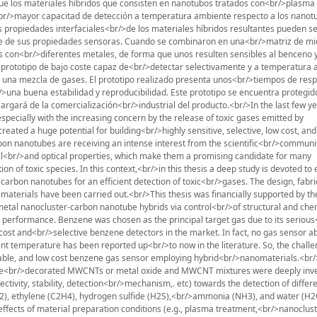
 los materiales híbridos que consisten en nanotubos tratados con<br/>plasma 
br/>mayor capacitad de detección a temperatura ambiente respecto a los nanot
s propiedades interfaciales<br/>de los materiales híbridos resultantes pueden s
ste de sus propiedades sensoras. Cuando se combinaron en una<br/>matriz de mi
con<br/>diferentes metales, de forma que unos resulten sensibles al benceno y
n prototipo de bajo coste capaz de<br/>detectar selectivamente y a temperatura 
 una mezcla de gases. El prototipo realizado presenta unos<br/>tiempos de resp
una buena estabilidad y reproducibilidad. Este prototipo se encuentra protegid
gará de la comercialización<br/>industrial del producto.<br/>In the last few ye
ecially with the increasing concern by the release of toxic gases emitted by
ted a huge potential for building<br/>highly sensitive, selective, low cost, and
 nanotubes are receiving an intense interest from the scientific<br/>communit
al<br/>and optical properties, which make them a promising candidate for many
on of toxic species. In this context,<br/>in this thesis a deep study is devoted to 
arbon nanotubes for an efficient detection of toxic<br/>gases. The design, fabri
 materials have been carried out.<br/>This thesis was financially supported by t
 metal nanocluster-carbon nanotube hybrids via control<br/>of structural and che
 performance. Benzene was chosen as the principal target gas due to its serious
w cost and<br/>selective benzene detectors in the market. In fact, no gas sensor ab
ent temperature has been reported up<br/>to now in the literature. So, the challe
portable, and low cost benzene gas sensor employing hybrid<br/>nanomaterials.<br
e<br/>decorated MWCNTs or metal oxide and MWCNT mixtures were deeply inve
ectivity, stability, detection<br/>mechanism,. etc) towards the detection of differ
), ethylene (C2H4), hydrogen sulfide (H2S),<br/>ammonia (NH3), and water (H2
effects of material preparation conditions (e.g., plasma treatment,<br/>nanoclus