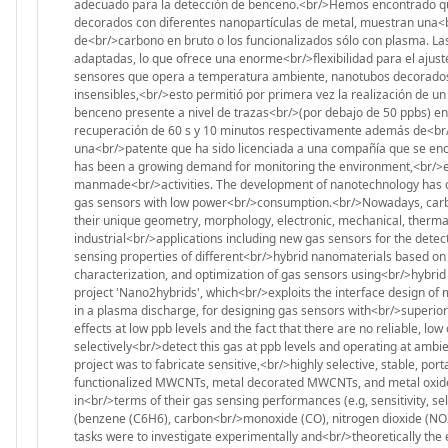
adecuado para la detección de benceno.<br/>Hemos encontrado que
decorados con diferentes nanopartículas de metal, muestran una<
de<br/>carbono en bruto o los funcionalizados sólo con plasma. La
adaptadas, lo que ofrece una enorme<br/>flexibilidad para el aju
sensores que opera a temperatura ambiente, nanotubos decorados 
insensibles,<br/>esto permitió por primera vez la realización de u
benceno presente a nivel de trazas<br/>(por debajo de 50 ppbs) en
recuperación de 60 s y 10 minutos respectivamente además de<br/>
una<br/>patente que ha sido licenciada a una compañía que se encar
has been a growing demand for monitoring the environment,<br/>esp
manmade<br/>activities. The development of nanotechnology has crea
gas sensors with low power<br/>consumption.<br/>Nowadays, carbon
their unique geometry, morphology, electronic, mechanical, therm
industrial<br/>applications including new gas sensors for the detecti
sensing properties of different<br/>hybrid nanomaterials based on c
characterization, and optimization of gas sensors using<br/>hybrid
project 'Nano2hybrids', which<br/>exploits the interface design of
in a plasma discharge, for designing gas sensors with<br/>superior
effects at low ppb levels and the fact that there are no reliable, lo
selectively<br/>detect this gas at ppb levels and operating at ambi
project was to fabricate sensitive,<br/>highly selective, stable, 
functionalized MWCNTs, metal decorated MWCNTs, and metal oxid
in<br/>terms of their gas sensing performances (e.g, sensitivity, sel
(benzene (C6H6), carbon<br/>monoxide (CO), nitrogen dioxide (NO2
tasks were to investigate experimentally and<br/>theoretically the 