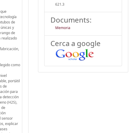
621.3
 que
tecnología
Documents:
otubos de
 únicas y
Memoria
 rango de
 realizado
Cerca a google
fabricación,
elegido como
nivel
ble, portátil
s de
uación para
la detección
geno (H2S),
s de
ción
l sensor
s, explicar
gases