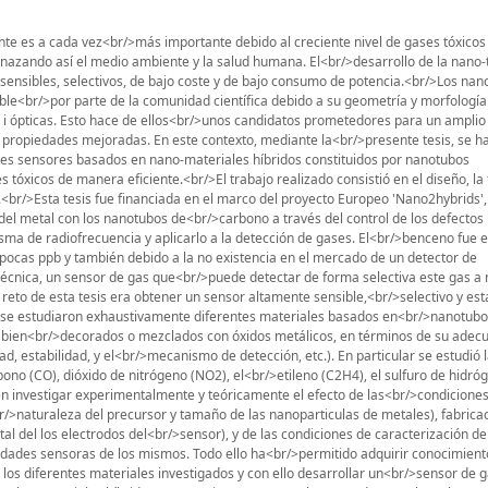
nte es a cada vez<br/>más importante debido al creciente nivel de gases tóxicos
enazando así el medio ambiente y la salud humana. El<br/>desarrollo de la nano-
sensibles, selectivos, de bajo coste y de bajo consumo de potencia.<br/>Los nan
le<br/>por parte de la comunidad científica debido a su geometría y morfología
 i ópticas. Esto hace de ellos<br/>unos candidatos prometedores para un amplio
ropiedades mejoradas. En este contexto, mediante la<br/>presente tesis, se ha
tes sensores basados en nano-materiales híbridos constituidos por nanotubos
 tóxicos de manera eficiente.<br/>El trabajo realizado consistió en el diseño, la 
.<br/>Esta tesis fue financiada en el marco del proyecto Europeo 'Nano2hybrids',
 del metal con los nanotubos de<br/>carbono a través del control de los defectos
sma de radiofrecuencia y aplicarlo a la detección de gases. El<br/>benceno fue 
/>pocas ppb y también debido a la no existencia en el mercado de un detector de
técnica, un sensor de gas que<br/>puede detectar de forma selectiva este gas a 
eto de esta tesis era obtener un sensor altamente sensible,<br/>selectivo y esta
o, se estudiaron exhaustivamente diferentes materiales basados en<br/>nanotubo
 bien<br/>decorados o mezclados con óxidos metálicos, en términos de su adec
ad, estabilidad, y el<br/>mecanismo de detección, etc.). En particular se estudió 
o (CO), dióxido de nitrógeno (NO2), el<br/>etileno (C2H4), el sulfuro de hidró
n investigar experimentalmente y teóricamente el efecto de las<br/>condicione
br/>naturaleza del precursor y tamaño de las nanoparticulas de metales), fabrica
etal del los electrodos del<br/>sensor), y de las condiciones de caracterización de
iedades sensoras de los mismos. Todo ello ha<br/>permitido adquirir conocimiento
os diferentes materiales investigados y con ello desarrollar un<br/>sensor de 