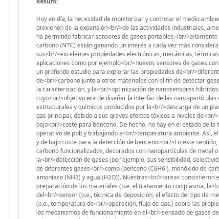
Resum:
Hoy en día, la necesidad de monitorizar y controlar el medio ambie
provienen de la expansión<br/>de las actividades industriales, am
ha permitido fabricar sensores de gases portables,<br/>altamente 
carbono (NTC) están ganando un interés a cada vez más considerab
sus<br/>excelentes propiedades electrónicas, mecánicas, térmicas
aplicaciones como por ejemplo<br/>nuevos sensores de gases con p
un profundo estudio para explorar las propiedades de<br/>diferen
de<br/>carbono junto a otros materiales con el fin de detectar gases
la caracterización, y la<br/>optimización de nanosensores híbridos
cuyo<br/>objetivo era de diseñar la interfaz de las nano-partículas
estructurales y químicos producidos por la<br/>descarga de un pla
gas principal, debido a sus graves efectos tóxicos a niveles de<br
bajo<br/>coste para benceno. De hecho, no hay en el estado de la 
operativo de ppb y trabajando a<br/>temperatura ambiente. Así, el r
y de bajo coste para la detección de benceno.<br/>En este sentid
carbono funcionalizados, decorados con nanopartículas de metal o
la<br/>detección de gases (por ejemplo, sus sensibilidad, selectivid
de diferentes gases<br/>como (benceno (C6H6 ), monóxido de carbon
amoníaco (NH3) y agua (H2O)). Nuestras<br/>tareas consistieron e
preparación de los materiales (p.e. el tratamiento con plasma, la<
del<br/>sensor (p.e., técnica de deposición, el efecto del tipo de m
(p.e., temperatura de<br/>operación, flujo de gas,) sobre las prop
los mecanismos de funcionamiento en el<br/>sensado de gases de l