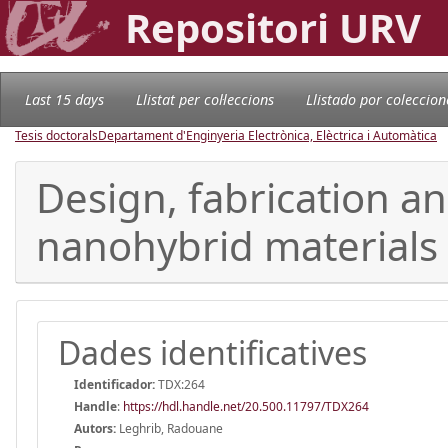
Repositori URV
Last 15 days
Llistat per col·leccions
Llistado por coleccion
Tesis doctorals
Departament d'Enginyeria Electrònica, Elèctrica i Automàtica
Design, fabrication a
nanohybrid materials
Dades identificatives
Identificador:
TDX:264
Handle
:
https://hdl.handle.net/20.500.11797/TDX264
Autors:
Leghrib, Radouane