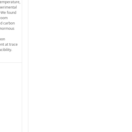
>temperature,
xperimental
/>We found
 room
ed carbon
 enormous
bon
nt at trace
ibility.