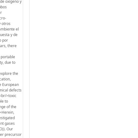
de oxígeno y
ubos
er
cro-
 otros
ambiente el
uesta y de
o por
ars, there
 portable
y, due to
explore the
cation,
he European
mical defects
<br/>toxic
le to
nge of the
/>Herein,
stigated
ent gases
O)). Our
ter precursor