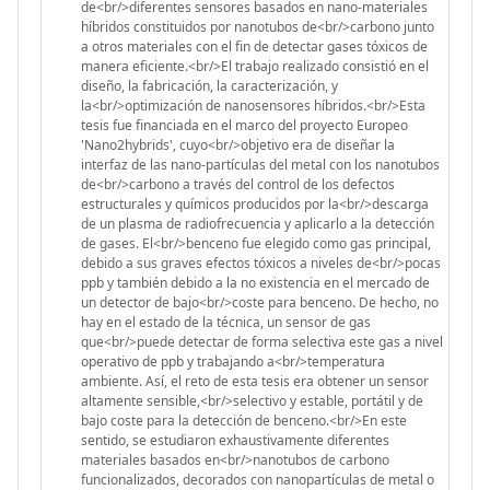
de<br/>diferentes sensores basados en nano-materiales
híbridos constituidos por nanotubos de<br/>carbono junto
a otros materiales con el fin de detectar gases tóxicos de
manera eficiente.<br/>El trabajo realizado consistió en el
diseño, la fabricación, la caracterización, y
la<br/>optimización de nanosensores híbridos.<br/>Esta
tesis fue financiada en el marco del proyecto Europeo
'Nano2hybrids', cuyo<br/>objetivo era de diseñar la
interfaz de las nano-partículas del metal con los nanotubos
de<br/>carbono a través del control de los defectos
estructurales y químicos producidos por la<br/>descarga
de un plasma de radiofrecuencia y aplicarlo a la detección
de gases. El<br/>benceno fue elegido como gas principal,
debido a sus graves efectos tóxicos a niveles de<br/>pocas
ppb y también debido a la no existencia en el mercado de
un detector de bajo<br/>coste para benceno. De hecho, no
hay en el estado de la técnica, un sensor de gas
que<br/>puede detectar de forma selectiva este gas a nivel
operativo de ppb y trabajando a<br/>temperatura
ambiente. Así, el reto de esta tesis era obtener un sensor
altamente sensible,<br/>selectivo y estable, portátil y de
bajo coste para la detección de benceno.<br/>En este
sentido, se estudiaron exhaustivamente diferentes
materiales basados en<br/>nanotubos de carbono
funcionalizados, decorados con nanopartículas de metal o