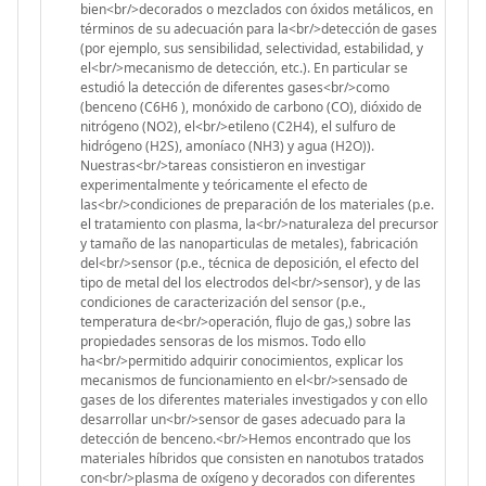
bien<br/>decorados o mezclados con óxidos metálicos, en
términos de su adecuación para la<br/>detección de gases
(por ejemplo, sus sensibilidad, selectividad, estabilidad, y
el<br/>mecanismo de detección, etc.). En particular se
estudió la detección de diferentes gases<br/>como
(benceno (C6H6 ), monóxido de carbono (CO), dióxido de
nitrógeno (NO2), el<br/>etileno (C2H4), el sulfuro de
hidrógeno (H2S), amoníaco (NH3) y agua (H2O)).
Nuestras<br/>tareas consistieron en investigar
experimentalmente y teóricamente el efecto de
las<br/>condiciones de preparación de los materiales (p.e.
el tratamiento con plasma, la<br/>naturaleza del precursor
y tamaño de las nanoparticulas de metales), fabricación
del<br/>sensor (p.e., técnica de deposición, el efecto del
tipo de metal del los electrodos del<br/>sensor), y de las
condiciones de caracterización del sensor (p.e.,
temperatura de<br/>operación, flujo de gas,) sobre las
propiedades sensoras de los mismos. Todo ello
ha<br/>permitido adquirir conocimientos, explicar los
mecanismos de funcionamiento en el<br/>sensado de
gases de los diferentes materiales investigados y con ello
desarrollar un<br/>sensor de gases adecuado para la
detección de benceno.<br/>Hemos encontrado que los
materiales híbridos que consisten en nanotubos tratados
con<br/>plasma de oxígeno y decorados con diferentes