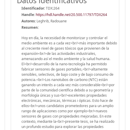
Datos identificativos
Identificador:
TDX:264
Handle
:
https://hdl.handle.net/20.500.11797/TDX264
Autores:
Leghrib, Radouane
Resumen:
Hoy en día, la necesidad de monitorizar y controlar el
medio ambiente es a cada vez<br/>más importante debido
al creciente nivel de gases tóxicos que provienen de la
expansión<br/>de las actividades industriales,
amenazando así el medio ambiente y la salud humana.
El<br/>desarrollo de la nano-tecnología ha permitido
fabricar sensores de gases portables,<br/>altamente
sensibles, selectivos, de bajo coste y de bajo consumo de
potencia.<br/>Los nanotubos de carbono (NTC) están
ganando un interés a cada vez más considerable<br/>por
parte de la comunidad científica debido a su geometría y
morfología únicas y sus<br/>excelentes propiedades
electrónicas, mecánicas, térmicas i ópticas. Esto hace de
ellos<br/>unos candidatos prometedores para un amplio
rango de aplicaciones como por ejemplo<br/>nuevos
sensores de gases con propiedades mejoradas. En este
contexto, mediante la<br/>presente tesis, se ha realizado
un profundo estudio para explorar las propiedades