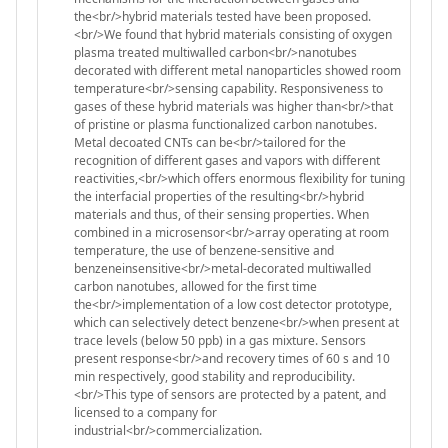
the<br/>hybrid materials tested have been proposed.
<br/>We found that hybrid materials consisting of oxygen
plasma treated multiwalled carbon<br/>nanotubes
decorated with different metal nanoparticles showed room
temperature<br/>sensing capability. Responsiveness to
gases of these hybrid materials was higher than<br/>that
of pristine or plasma functionalized carbon nanotubes.
Metal decoated CNTs can be<br/>tailored for the
recognition of different gases and vapors with different
reactivities,<br/>which offers enormous flexibility for tuning
the interfacial properties of the resulting<br/>hybrid
materials and thus, of their sensing properties. When
combined in a microsensor<br/>array operating at room
temperature, the use of benzene-sensitive and
benzeneinsensitive<br/>metal-decorated multiwalled
carbon nanotubes, allowed for the first time
the<br/>implementation of a low cost detector prototype,
which can selectively detect benzene<br/>when present at
trace levels (below 50 ppb) in a gas mixture. Sensors
present response<br/>and recovery times of 60 s and 10
min respectively, good stability and reproducibility.
<br/>This type of sensors are protected by a patent, and
licensed to a company for
industrial<br/>commercialization.