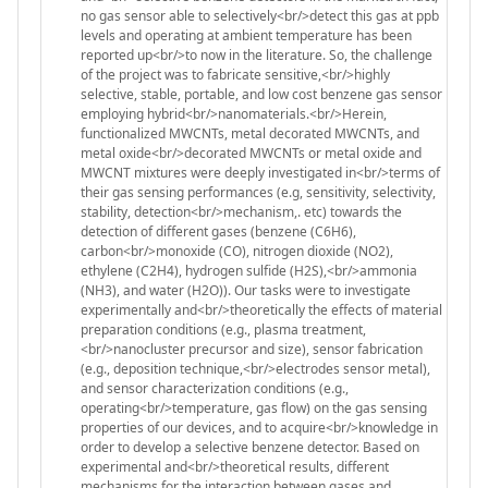
no gas sensor able to selectively<br/>detect this gas at ppb
levels and operating at ambient temperature has been
reported up<br/>to now in the literature. So, the challenge
of the project was to fabricate sensitive,<br/>highly
selective, stable, portable, and low cost benzene gas sensor
employing hybrid<br/>nanomaterials.<br/>Herein,
functionalized MWCNTs, metal decorated MWCNTs, and
metal oxide<br/>decorated MWCNTs or metal oxide and
MWCNT mixtures were deeply investigated in<br/>terms of
their gas sensing performances (e.g, sensitivity, selectivity,
stability, detection<br/>mechanism,. etc) towards the
detection of different gases (benzene (C6H6),
carbon<br/>monoxide (CO), nitrogen dioxide (NO2),
ethylene (C2H4), hydrogen sulfide (H2S),<br/>ammonia
(NH3), and water (H2O)). Our tasks were to investigate
experimentally and<br/>theoretically the effects of material
preparation conditions (e.g., plasma treatment,
<br/>nanocluster precursor and size), sensor fabrication
(e.g., deposition technique,<br/>electrodes sensor metal),
and sensor characterization conditions (e.g.,
operating<br/>temperature, gas flow) on the gas sensing
properties of our devices, and to acquire<br/>knowledge in
order to develop a selective benzene detector. Based on
experimental and<br/>theoretical results, different
mechanisms for the interaction between gases and