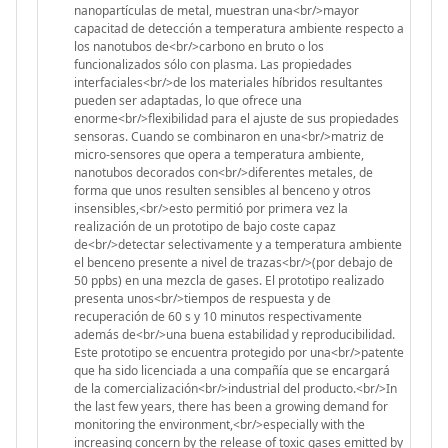
nanopartículas de metal, muestran una<br/>mayor
capacitad de detección a temperatura ambiente respecto a
los nanotubos de<br/>carbono en bruto o los
funcionalizados sólo con plasma. Las propiedades
interfaciales<br/>de los materiales híbridos resultantes
pueden ser adaptadas, lo que ofrece una
enorme<br/>flexibilidad para el ajuste de sus propiedades
sensoras. Cuando se combinaron en una<br/>matriz de
micro-sensores que opera a temperatura ambiente,
nanotubos decorados con<br/>diferentes metales, de
forma que unos resulten sensibles al benceno y otros
insensibles,<br/>esto permitió por primera vez la
realización de un prototipo de bajo coste capaz
de<br/>detectar selectivamente y a temperatura ambiente
el benceno presente a nivel de trazas<br/>(por debajo de
50 ppbs) en una mezcla de gases. El prototipo realizado
presenta unos<br/>tiempos de respuesta y de
recuperación de 60 s y 10 minutos respectivamente
además de<br/>una buena estabilidad y reproducibilidad.
Este prototipo se encuentra protegido por una<br/>patente
que ha sido licenciada a una compañía que se encargará
de la comercialización<br/>industrial del producto.<br/>In
the last few years, there has been a growing demand for
monitoring the environment,<br/>especially with the
increasing concern by the release of toxic gases emitted by