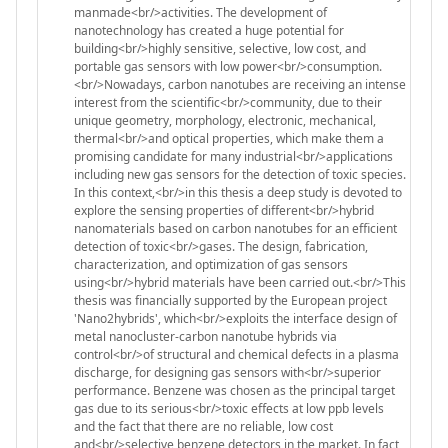
manmade<br/>activities. The development of
nanotechnology has created a huge potential for
building<br/>highly sensitive, selective, low cost, and
portable gas sensors with low power<br/>consumption.
<br/>Nowadays, carbon nanotubes are receiving an intense
interest from the scientific<br/>community, due to their
unique geometry, morphology, electronic, mechanical,
thermal<br/>and optical properties, which make them a
promising candidate for many industrial<br/>applications
including new gas sensors for the detection of toxic species.
In this context,<br/>in this thesis a deep study is devoted to
explore the sensing properties of different<br/>hybrid
nanomaterials based on carbon nanotubes for an efficient
detection of toxic<br/>gases. The design, fabrication,
characterization, and optimization of gas sensors
using<br/>hybrid materials have been carried out.<br/>This
thesis was financially supported by the European project
'Nano2hybrids', which<br/>exploits the interface design of
metal nanocluster-carbon nanotube hybrids via
control<br/>of structural and chemical defects in a plasma
discharge, for designing gas sensors with<br/>superior
performance. Benzene was chosen as the principal target
gas due to its serious<br/>toxic effects at low ppb levels
and the fact that there are no reliable, low cost
and<br/>selective benzene detectors in the market. In fact,