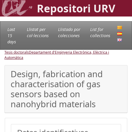
Repositori URV
Last
Llistat per
Llistado por
List for
15
col·leccions
colecciones
collections
days
Tesis doctorals
Departament d'Enginyeria Electrònica, Elèctrica i
Automàtica
Design, fabrication and
characterisation of gas
sensors based on
nanohybrid materials