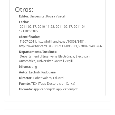
Otros:
Editor:
Universitat Rovira i Virgili
Fecha:
2011-02-17, 2010-11-22, 2011-02-17, 2011-04-
12T18:00:02Z
Identificador:
T-207-2011, http://hdl.handle.net/10803/8481,
http://www.tdx.cat/TDX-0217111-095523, 9788469403266
Departamento/Instituto:
Departament d'Enginyeria Electrònica, Elèctrica i
Automàtica, Universitat Rovira i Virgili.
Idioma:
eng
Autor:
Leghrib, Radouane
Director:
Llobet Valero, Eduard
Fuente:
TDX (Tesis Doctorals en Xarxa)
Formato:
application/pdf, application/pdf