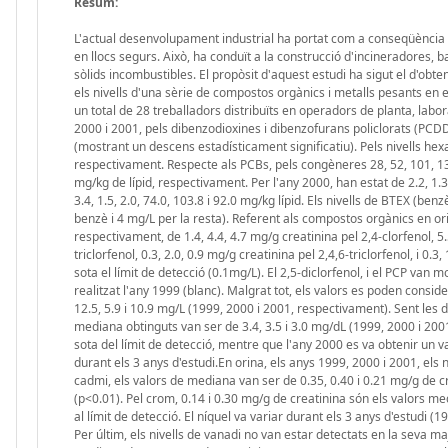
Resum:
L'actual desenvolupament industrial ha portat com a conseqüència l'a
en llocs segurs. Això, ha conduït a la construcció d'incineradores, 
sòlids incombustibles. El propòsit d'aquest estudi ha sigut el d'obt
els nivells d'una sèrie de compostos orgànics i metalls pesants en 
un total de 28 treballadors distribuïts en operadors de planta, labor
2000 i 2001, pels dibenzodioxines i dibenzofurans policlorats (PCDD/
(mostrant un descens estadísticament significatiu). Pels nivells he
respectivament. Respecte als PCBs, pels congèneres 28, 52, 101, 138,
mg/kg de lípid, respectivament. Per l'any 2000, han estat de 2.2, 1.3
3.4, 1.5, 2.0, 74.0, 103.8 i 92.0 mg/kg lípid. Els nivells de BTEX (ben
benzè i 4 mg/L per la resta). Referent als compostos orgànics en or
respectivament, de 1.4, 4.4, 4.7 mg/g creatinina pel 2,4-clorfenol, 5.
triclorfenol, 0.3, 2.0, 0.9 mg/g creatinina pel 2,4,6-triclorfenol, i 0.
sota el límit de detecció (0.1mg/L). El 2,5-diclorfenol, i el PCP van 
realitzat l'any 1999 (blanc). Malgrat tot, els valors es poden con
12.5, 5.9 i 10.9 mg/L (1999, 2000 i 2001, respectivament). Sent les d
mediana obtinguts van ser de 3.4, 3.5 i 3.0 mg/dL (1999, 2000 i 2001
sota del límit de detecció, mentre que l'any 2000 es va obtenir un va
durant els 3 anys d'estudi.En orina, els anys 1999, 2000 i 2001, els 
cadmi, els valors de mediana van ser de 0.35, 0.40 i 0.21 mg/g de c
(p<0.01). Pel crom, 0.14 i 0.30 mg/g de creatinina són els valors med
al límit de detecció. El níquel va variar durant els 3 anys d'estudi
Per últim, els nivells de vanadi no van estar detectats en la seva maj