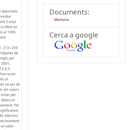
Documents:
 dipositats
residus
Memoria
rant 2 anys
scollint-se
ni al 1999,
Cerca a google
ment
1, 213 i 209
 mitjanes de
(1mg/L pel
i 2001,
 2,4,5-
è han estat
ats al
nès va ser de
m, els valors
n estar per
e detecció
tivament. Pel
ignificativa
ls inferiors
spectivament.
 un valor