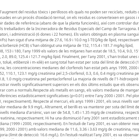
ugment del residus tòxics i perillosos els quals no poden ser reciclats, reduïts o
basades en un procés d'oxidació termal, on els residus es converteixen en gasos i 
enir dades de referència (abans de que la planta funcionés), així com controlar du
els treballadors de la Incineradora de Residus Especials del Camp de Tarragona. E
atori, i administració (6 dones i 22 homes). Els valors obtinguts en plasma sangui
Fs) han sigut d'una mitjana de 27.6, 16.9 i 10.0 ng I-TEQ/kg de lípid, respectiva
xaclorbenzè (HCB) s'han obtingut una mitjana de 152, 115.4 i 181.7 mg/kg lípid,
 153 i 180, l'any 1999 els valors de les mitjanes han estat de 18.5, 10.4, 9.0, 15
, 2.0, 89.0, 125.4 i 121.7 mg/kg lípid. Finalment, per l'any 2001, s'han trobat unes
zè, toluè, etlibenzè i m-xilè) en sang total han estat per sota del límit de detecció 
ina, les concentraciones medianes del clorfenols han estat pels anys 1999, 2000 
52, 110.1, 123.1 mg/g creatinina pel 2,5-clorfenol, 0.3, 0.6, 0.4 mg/g creatinina pel
3, 1.8, 1.0 mg/g creatinina pel pentaclorfenol La majoria de nivells de l'1-hidroxipir
mostrar nivells significativament superiors en els dos últims estudis que els observ
siderar com a normals.Respecte als metalls en sangs, els valors mediana de manga
iferències estadísticament significatives (p<0.01) entre l'any 2000 i 2001. Pel plo
, respectivament). Respecte al mercuri, els anys 1999 i 2001, els seus nivells va
lor mediana de 9.9 mg/L. Altrament, el beril·li es va mantenir per sota del límit d
nivells mediana d'arsènic, van ser de 54.8, 1.45 i 1.35 mg/g de creatinina, respec
reatinina, respectivament. Hi ha una disminució l'any 2001 sent estadísticament s
iana (1999 i 2000, respectivament). En l'estudi de l'any 2001, es van obtenir nivel
 (1999, 2000 i 2001) amb valors mediana de 11.6, 3.36 i 3.63 mg/g de creatinina, re
oria (límit de detecció: 16.6 mg/L). En l'estudi realitzat l'any 2001, es va observar