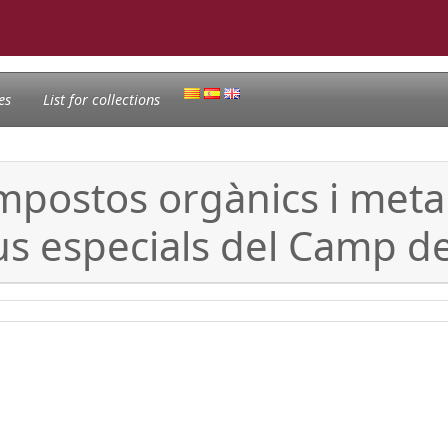
es
List for collections
mpostos orgànics i metal
us especials del Camp d