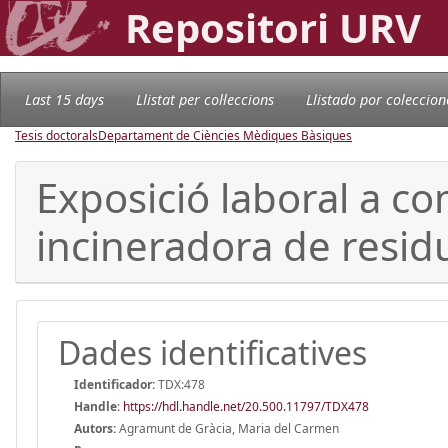
Repositori URV
Last 15 days
Llistat per col·leccions
Llistado por coleccion
Tesis doctorals
Departament de Ciències Mèdiques Bàsiques
Exposició laboral a co
incineradora de resid
Dades identificatives
Identificador:
TDX:478
Handle
:
https://hdl.handle.net/20.500.11797/TDX478
Autors:
Agramunt de Gràcia, Maria del Carmen