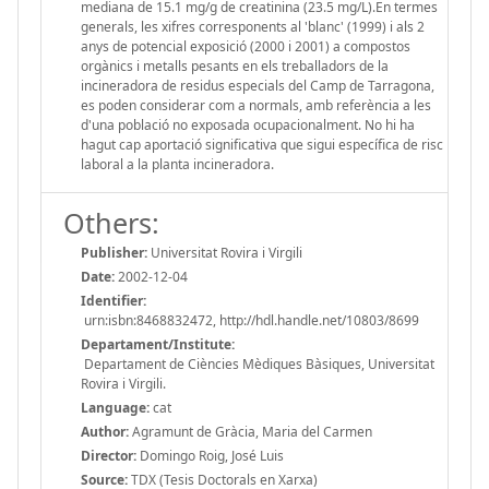
mediana de 15.1 mg/g de creatinina (23.5 mg/L).En termes
generals, les xifres corresponents al 'blanc' (1999) i als 2
anys de potencial exposició (2000 i 2001) a compostos
orgànics i metalls pesants en els treballadors de la
incineradora de residus especials del Camp de Tarragona,
es poden considerar com a normals, amb referència a les
d'una població no exposada ocupacionalment. No hi ha
hagut cap aportació significativa que sigui específica de risc
laboral a la planta incineradora.
Others:
Publisher:
Universitat Rovira i Virgili
Date:
2002-12-04
Identifier:
urn:isbn:8468832472, http://hdl.handle.net/10803/8699
Departament/Institute:
Departament de Ciències Mèdiques Bàsiques, Universitat
Rovira i Virgili.
Language:
cat
Author:
Agramunt de Gràcia, Maria del Carmen
Director:
Domingo Roig, José Luis
Source:
TDX (Tesis Doctorals en Xarxa)