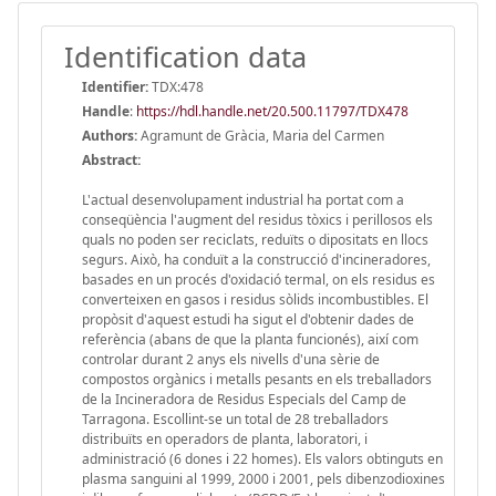
Identification data
Identifier:
TDX:478
Handle
:
https://hdl.handle.net/20.500.11797/TDX478
Authors:
Agramunt de Gràcia, Maria del Carmen
Abstract:
L'actual desenvolupament industrial ha portat com a
conseqüència l'augment del residus tòxics i perillosos els
quals no poden ser reciclats, reduïts o dipositats en llocs
segurs. Això, ha conduït a la construcció d'incineradores,
basades en un procés d'oxidació termal, on els residus es
converteixen en gasos i residus sòlids incombustibles. El
propòsit d'aquest estudi ha sigut el d'obtenir dades de
referència (abans de que la planta funcionés), així com
controlar durant 2 anys els nivells d'una sèrie de
compostos orgànics i metalls pesants en els treballadors
de la Incineradora de Residus Especials del Camp de
Tarragona. Escollint-se un total de 28 treballadors
distribuïts en operadors de planta, laboratori, i
administració (6 dones i 22 homes). Els valors obtinguts en
plasma sanguini al 1999, 2000 i 2001, pels dibenzodioxines