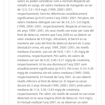
valors es poden considerar com a normals.Respecte als
metalls en sangs, els valors mediana de manganès va ser
de 12.5, 5.9 i 10.9 mg/L (1999, 2000 i 2001,
respectivament). Sent les diferències estadísticament
significatives (p<0.01) entre l'any 2000 i 2001. Pel plom, els
valors mediana obtinguts van ser de 3.4, 3.5 i 3.0 mg/dL
(1999, 2000 i 2001, respectivament). Respecte al mercuri,
els anys 1999 i 2001, els seus nivells van estar per sota del
límit de detecció, mentre que l'any 2000 es va obtenir un
valor mediana de 9.9 mg/L. Altrament, el beril·li es va
mantenir per sota del límit de detecció durant els 3 anys
d'estudi.En orina, els anys 1999, 2000 i 2001, els nivells
mediana d'arsènic, van ser de 54.8, 1.45 i 1.35 mg/g de
creatinina, respectivament. Pel cadmi, els valors de
mediana van ser de 0.35, 0.40 i 0.21 mg/g de creatinina,
respectivament. Hi ha una disminució l'any 2001 sent
estadísticament significativa (p<0.01). Pel crom, 0.14 i 0.30
mg/g de creatinina són els valors mediana (1999 i 2000,
respectivament). En l'estudi de l'any 2001, es van obtenir
nivells inferiors al límit de detecció. El níquel va variar
durant els 3 anys d'estudi (1999, 2000 i 2001) amb valors
mediana de 11.6, 3.36 i 3.63 mg/g de creatinina,
respectivament. Per últim, els nivells de vanadi no van estar
detectats en la seva majoria (límit de detecció: 16.6 mg/L).
En l'estudi realitzat l'any 2001, es va observar un valor