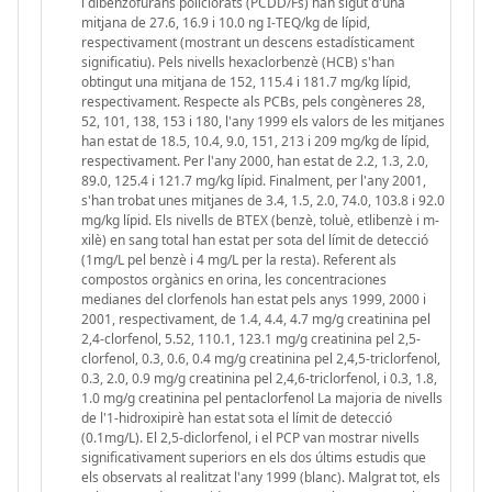
i dibenzofurans policlorats (PCDD/Fs) han sigut d'una
mitjana de 27.6, 16.9 i 10.0 ng I-TEQ/kg de lípid,
respectivament (mostrant un descens estadísticament
significatiu). Pels nivells hexaclorbenzè (HCB) s'han
obtingut una mitjana de 152, 115.4 i 181.7 mg/kg lípid,
respectivament. Respecte als PCBs, pels congèneres 28,
52, 101, 138, 153 i 180, l'any 1999 els valors de les mitjanes
han estat de 18.5, 10.4, 9.0, 151, 213 i 209 mg/kg de lípid,
respectivament. Per l'any 2000, han estat de 2.2, 1.3, 2.0,
89.0, 125.4 i 121.7 mg/kg lípid. Finalment, per l'any 2001,
s'han trobat unes mitjanes de 3.4, 1.5, 2.0, 74.0, 103.8 i 92.0
mg/kg lípid. Els nivells de BTEX (benzè, toluè, etlibenzè i m-
xilè) en sang total han estat per sota del límit de detecció
(1mg/L pel benzè i 4 mg/L per la resta). Referent als
compostos orgànics en orina, les concentraciones
medianes del clorfenols han estat pels anys 1999, 2000 i
2001, respectivament, de 1.4, 4.4, 4.7 mg/g creatinina pel
2,4-clorfenol, 5.52, 110.1, 123.1 mg/g creatinina pel 2,5-
clorfenol, 0.3, 0.6, 0.4 mg/g creatinina pel 2,4,5-triclorfenol,
0.3, 2.0, 0.9 mg/g creatinina pel 2,4,6-triclorfenol, i 0.3, 1.8,
1.0 mg/g creatinina pel pentaclorfenol La majoria de nivells
de l'1-hidroxipirè han estat sota el límit de detecció
(0.1mg/L). El 2,5-diclorfenol, i el PCP van mostrar nivells
significativament superiors en els dos últims estudis que
els observats al realitzat l'any 1999 (blanc). Malgrat tot, els