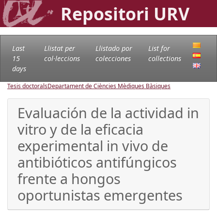
Repositori URV
Last
Llistat per
Llistado por
List for
15
col·leccions
colecciones
collections
days
Tesis doctorals
Departament de Ciències Mèdiques Bàsiques
Evaluación de la actividad in
vitro y de la eficacia
experimental in vivo de
antibióticos antifúngicos
frente a hongos
oportunistas emergentes