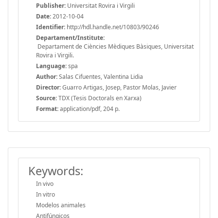
Publisher:
Universitat Rovira i Virgili
Date:
2012-10-04
Identifier:
http://hdl.handle.net/10803/90246
Departament/Institute:
Departament de Ciències Mèdiques Bàsiques, Universitat
Rovira i Virgili.
Language:
spa
Author:
Salas Cifuentes, Valentina Lidia
Director:
Guarro Artigas, Josep, Pastor Molas, Javier
Source:
TDX (Tesis Doctorals en Xarxa)
Format:
application/pdf, 204 p.
Keywords:
In vivo
In vitro
Modelos animales
Antifúngicos