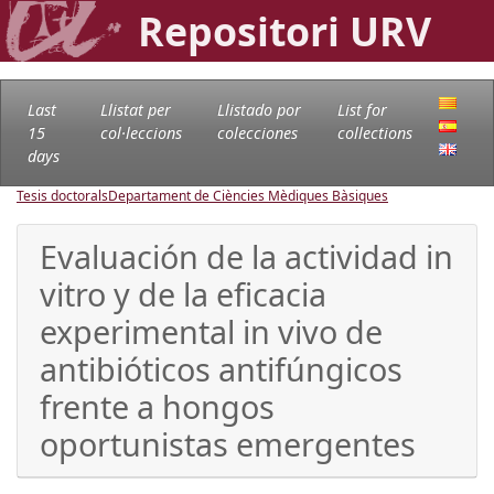
Repositori URV
Last
Llistat per
Llistado por
List for
15
col·leccions
colecciones
collections
days
Tesis doctorals
Departament de Ciències Mèdiques Bàsiques
Evaluación de la actividad in
vitro y de la eficacia
experimental in vivo de
antibióticos antifúngicos
frente a hongos
oportunistas emergentes