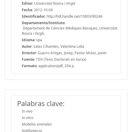
Editor:
Universitat Rovira i Virgili
Fecha:
2012-10-04
Identificador:
http://hdl.handle.net/10803/90246
Departamento/Instituto:
Departament de Ciències Mèdiques Bàsiques, Universitat
Rovira i Virgili.
Idioma:
spa
Autor:
Salas Cifuentes, Valentina Lidia
Director:
Guarro Artigas, Josep, Pastor Molas, Javier
Fuente:
TDX (Tesis Doctorals en Xarxa)
Formato:
application/pdf, 204 p.
Palabras clave:
In vivo
In vitro
Modelos animales
Antifúngicos