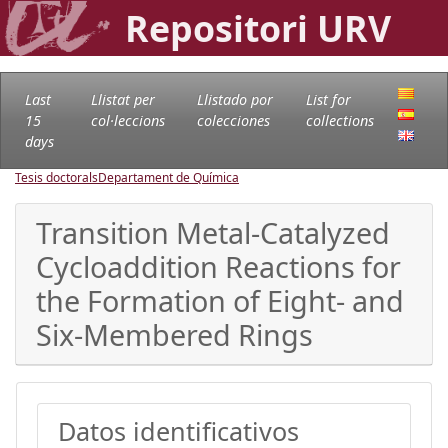
Repositori URV
Last
Llistat per
Llistado por
List for
15
col·leccions
colecciones
collections
days
Tesis doctorals
Departament de Química
Transition Metal-Catalyzed
Cycloaddition Reactions for
the Formation of Eight- and
Six-Membered Rings
Datos identificativos