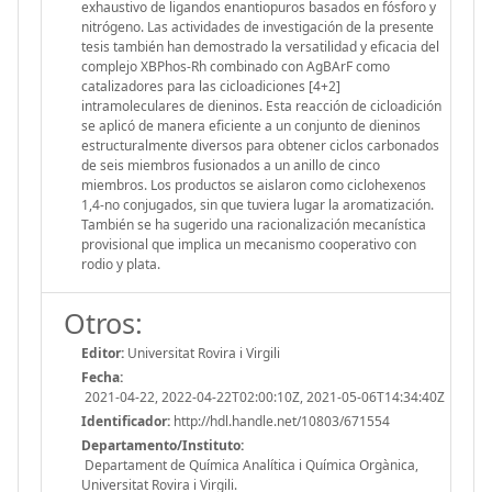
exhaustivo de ligandos enantiopuros basados en fósforo y
nitrógeno. Las actividades de investigación de la presente
tesis también han demostrado la versatilidad y eficacia del
complejo XBPhos-Rh combinado con AgBArF como
catalizadores para las cicloadiciones [4+2]
intramoleculares de dieninos. Esta reacción de cicloadición
se aplicó de manera eficiente a un conjunto de dieninos
estructuralmente diversos para obtener ciclos carbonados
de seis miembros fusionados a un anillo de cinco
miembros. Los productos se aislaron como ciclohexenos
1,4-no conjugados, sin que tuviera lugar la aromatización.
También se ha sugerido una racionalización mecanística
provisional que implica un mecanismo cooperativo con
rodio y plata.
Otros:
Editor:
Universitat Rovira i Virgili
Fecha:
2021-04-22, 2022-04-22T02:00:10Z, 2021-05-06T14:34:40Z
Identificador:
http://hdl.handle.net/10803/671554
Departamento/Instituto:
Departament de Química Analítica i Química Orgànica,
Universitat Rovira i Virgili.