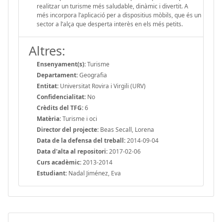
realitzar un turisme més saludable, dinàmic i divertit. A
més incorpora l’aplicació per a dispositius mòbils, que és un
sector a l’alça que desperta interès en els més petits.
Altres:
Ensenyament(s):
Turisme
Departament:
Geografia
Entitat:
Universitat Rovira i Virgili (URV)
Confidencialitat:
No
Crèdits del TFG:
6
Matèria:
Turisme i oci
Director del projecte:
Beas Secall, Lorena
Data de la defensa del treball:
2014-09-04
Data d'alta al repositori:
2017-02-06
Curs acadèmic:
2013-2014
Estudiant:
Nadal Jiménez, Eva