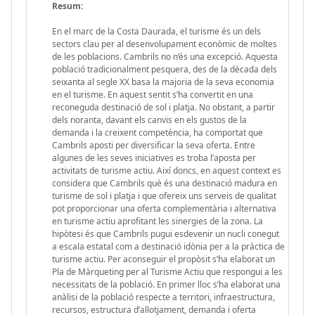
Resum:
En el marc de la Costa Daurada, el turisme és un dels
sectors clau per al desenvolupament econòmic de moltes
de les poblacions. Cambrils no n’és una excepció. Aquesta
població tradicionalment pesquera, des de la dècada dels
seixanta al segle XX basa la majoria de la seva economia
en el turisme. En aquest sentit s’ha convertit en una
reconeguda destinació de sol i platja. No obstant, a partir
dels noranta, davant els canvis en els gustos de la
demanda i la creixent competència, ha comportat que
Cambrils aposti per diversificar la seva oferta. Entre
algunes de les seves iniciatives es troba l’aposta per
activitats de turisme actiu. Així doncs, en aquest context es
considera que Cambrils què és una destinació madura en
turisme de sol i platja i que ofereix uns serveis de qualitat
pot proporcionar una oferta complementària i alternativa
en turisme actiu aprofitant les sinergies de la zona. La
hipòtesi és que Cambrils pugui esdevenir un nucli conegut
a escala estatal com a destinació idònia per a la pràctica de
turisme actiu. Per aconseguir el propòsit s’ha elaborat un
Pla de Màrqueting per al Turisme Actiu que respongui a les
necessitats de la població. En primer lloc s’ha elaborat una
anàlisi de la població respecte a territori, infraestructura,
recursos, estructura d’allotjament, demanda i oferta