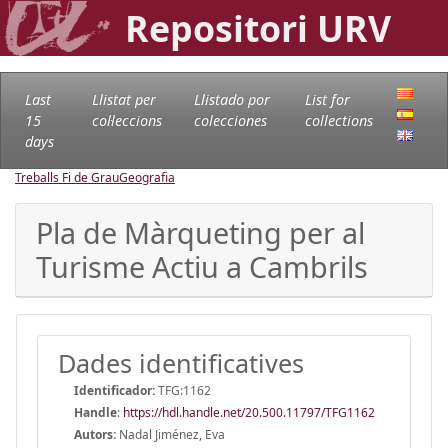
Repositori URV
Last
Llistat per
Llistado por
List for
15
col·leccions
colecciones
collections
days
Treballs Fi de Grau
Geografia
Pla de Màrqueting per al
Turisme Actiu a Cambrils
Dades identificatives
Identificador:
TFG:1162
Handle
:
https://hdl.handle.net/20.500.11797/TFG1162
Autors:
Nadal Jiménez, Eva