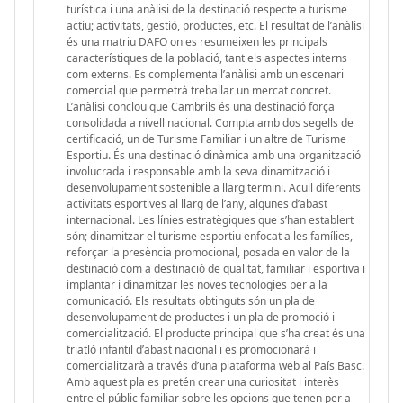
turística i una anàlisi de la destinació respecte a turisme
actiu; activitats, gestió, productes, etc. El resultat de l’anàlisi
és una matriu DAFO on es resumeixen les principals
característiques de la població, tant els aspectes interns
com externs. Es complementa l’anàlisi amb un escenari
comercial que permetrà treballar un mercat concret.
L’anàlisi conclou que Cambrils és una destinació força
consolidada a nivell nacional. Compta amb dos segells de
certificació, un de Turisme Familiar i un altre de Turisme
Esportiu. És una destinació dinàmica amb una organització
involucrada i responsable amb la seva dinamització i
desenvolupament sostenible a llarg termini. Acull diferents
activitats esportives al llarg de l’any, algunes d’abast
internacional. Les línies estratègiques que s’han establert
són; dinamitzar el turisme esportiu enfocat a les famílies,
reforçar la presència promocional, posada en valor de la
destinació com a destinació de qualitat, familiar i esportiva i
implantar i dinamitzar les noves tecnologies per a la
comunicació. Els resultats obtinguts són un pla de
desenvolupament de productes i un pla de promoció i
comercialització. El producte principal que s’ha creat és una
triatló infantil d’abast nacional i es promocionarà i
comercialitzarà a través d’una plataforma web al País Basc.
Amb aquest pla es pretén crear una curiositat i interès
entre el públic familiar sobre les opcions que tenen per a