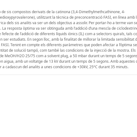
ó de sis compostos derivats de la catinona (3,4-Dimethylmethcathinone, 4-
ioxypyrovalerone), utilitzant la tècnica de preconcentració FASI, en línea amb l
rica dels sis analits va ser un dels objectius a assolir. Per portar-ho a terme van s
GE). La resposta òptima va ser obtinguda amb l’addició d’una mescla de ciclodextrin
cte de l’addició de diferents líquids iònics (IL) com a selectors quirals, tals co
er estudiats. En segon lloc, amb la finalitat de millorar la limitada sensibilitat d
a, FASI. Tenint en compte els diferents paràmetres que poden afectar a l’òptima s
ntitat de solució tampó, com també las condicions de la injecció de la mostra. Els 
a de MeOH/H2O 25/75 com a solvent plug, a 50 mbar durant un temps de 5 segons
t en aigua, amb un voltatge de 13 kV durant un temps de 5 segons. Amb aquestes 
er a cadascun del analits a unes condicions de +30kV, 25ºC durant 35 minuts.