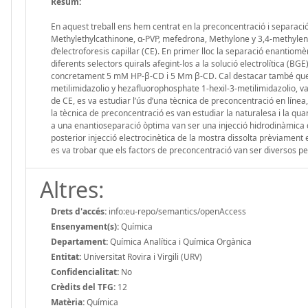
Resum:
En aquest treball ens hem centrat en la preconcentració i separaci
Methylethylcathinone, ɑ-PVP, mefedrona, Methylone y 3,4-methylened
d’electroforesis capil·lar (CE). En primer lloc la separació enantiomè
diferents selectors quirals afegint-los a la solució electrolítica (B
concretament 5 mM HP-β-CD i 5 Mm β-CD. Cal destacar també que l’efe
metilimidazolio y hezafluorophosphate 1-hexil-3-metilimidazolio, van s
de CE, es va estudiar l’ús d’una tècnica de preconcentració en líne
la tècnica de preconcentració es van estudiar la naturalesa i la qua
a una enantioseparació òptima van ser una injecció hidrodinàmic
posterior injecció electrocinètica de la mostra dissolta prèviamen
es va trobar que els factors de preconcentració van ser diversos p
Altres:
Drets d'accés:
info:eu-repo/semantics/openAccess
Ensenyament(s):
Química
Departament:
Química Analítica i Química Orgànica
Entitat:
Universitat Rovira i Virgili (URV)
Confidencialitat:
No
Crèdits del TFG:
12
Matèria:
Química