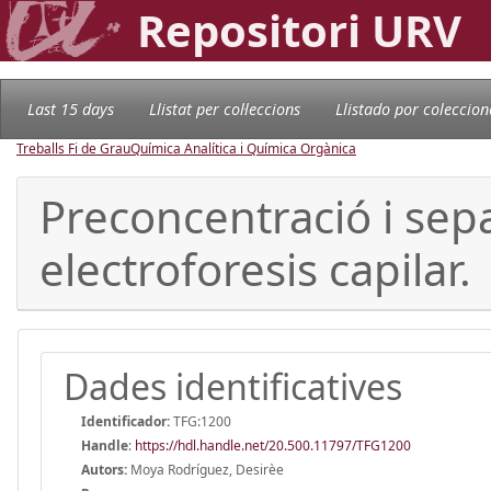
Repositori URV
Last 15 days
Llistat per col·leccions
Llistado por coleccion
Treballs Fi de Grau
Química Analítica i Química Orgànica
Preconcentració i sep
electroforesis capilar.
Dades identificatives
Identificador:
TFG:1200
Handle
:
https://hdl.handle.net/20.500.11797/TFG1200
Autors:
Moya Rodríguez, Desirèe