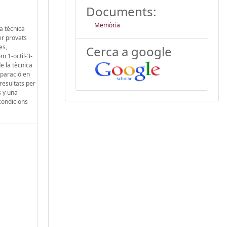
Documents:
Memòria
a tècnica
er provats
es,
Cerca a google
m 1-octil-3-
e la tècnica
eparació en
resultats per
 y una
condicions