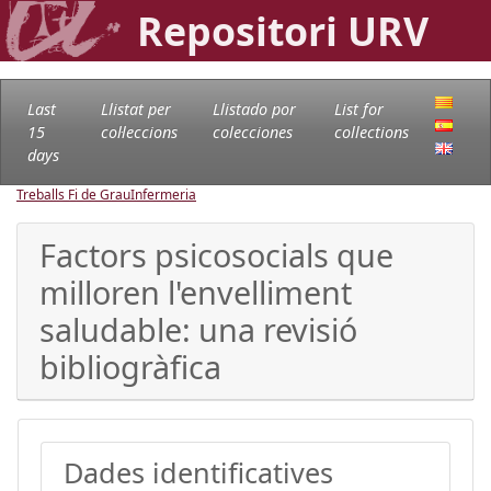
Repositori URV
Last
Llistat per
Llistado por
List for
15
col·leccions
colecciones
collections
days
Treballs Fi de Grau
Infermeria
Factors psicosocials que
milloren l'envelliment
saludable: una revisió
bibliogràfica
Dades identificatives