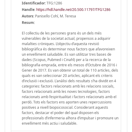
Identificador:
TFG:1286
Handle
:
https://hdl.handle.net/20.500.11797/TFG1286
Autors:
Panisello Cohí, M. Teresa
Resum:
El col·lectiu de les persones grans és un dels més
vulnerables de la societat actual, propensos a adquirir
malalties cròniques. L’objectiu d’aquesta revisió
bibliogràfica és determinar nous factors que afavoreixen
un envelliment saludable. Es van utilitzar tres bases de
dades (Scopus, Pubmed i Cinahl) per a la recerca de la
bibliografia emprada, entre els mesos d’Octubre de 2016 i
Gener de 2017. Es van obtenir un total de 110 articles, dels
quals es van seleccionar 20 articles, aplicant els criteris
d’inclusió i exclusió. L’anàlisi dels resultats s’ha dividit en 4
categories: factors relacionats amb les relacions socials,
factors relacionats amb les noves tecnologies, factors
relacionats amb l’espiritualitat i factors relacionats amb el
perdó. Tots els factors ens aporten unes repercussions
positives a nivell biopsicosocial. Considerant aquests
factors, destacar el poder del qual disposen els
professionals d’infermeria alhora d’impulsar i promoure un
envelliment més actiu i saludable.