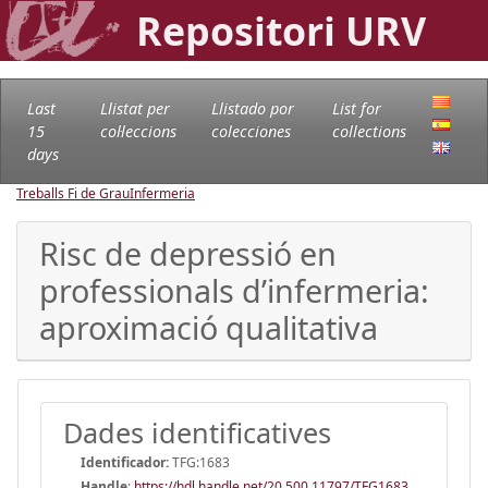
Repositori URV
Last
Llistat per
Llistado por
List for
15
col·leccions
colecciones
collections
days
Treballs Fi de Grau
Infermeria
Risc de depressió en
professionals d’infermeria:
aproximació qualitativa
Dades identificatives
Identificador:
TFG:1683
Handle
:
https://hdl.handle.net/20.500.11797/TFG1683