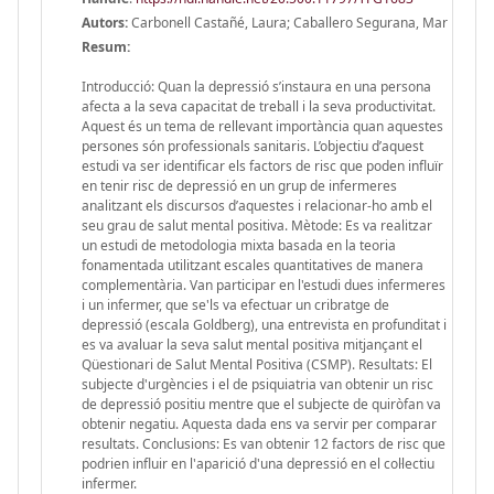
Autors:
Carbonell Castañé, Laura; Caballero Segurana, Mar
Resum:
Introducció: Quan la depressió s’instaura en una persona
afecta a la seva capacitat de treball i la seva productivitat.
Aquest és un tema de rellevant importància quan aquestes
persones són professionals sanitaris. L’objectiu d’aquest
estudi va ser identificar els factors de risc que poden influïr
en tenir risc de depressió en un grup de infermeres
analitzant els discursos d’aquestes i relacionar-ho amb el
seu grau de salut mental positiva. Mètode: Es va realitzar
un estudi de metodologia mixta basada en la teoria
fonamentada utilitzant escales quantitatives de manera
complementària. Van participar en l'estudi dues infermeres
i un infermer, que se'ls va efectuar un cribratge de
depressió (escala Goldberg), una entrevista en profunditat i
es va avaluar la seva salut mental positiva mitjançant el
Qüestionari de Salut Mental Positiva (CSMP). Resultats: El
subjecte d'urgències i el de psiquiatria van obtenir un risc
de depressió positiu mentre que el subjecte de quiròfan va
obtenir negatiu. Aquesta dada ens va servir per comparar
resultats. Conclusions: Es van obtenir 12 factors de risc que
podrien influir en l'aparició d'una depressió en el col·lectiu
infermer.